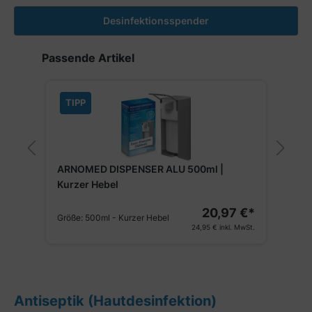
Desinfektionsspender
Produktgalerie überspringen
Passende Artikel
TIPP
ARNOMED DISPENSER ALU 500ml |
A
Kurzer Hebel
€*
20,97 €*
G
Größe:
500ml - Kurzer Hebel
St.
24,95 €
inkl. MwSt.
Antiseptik (Hautdesinfektion)