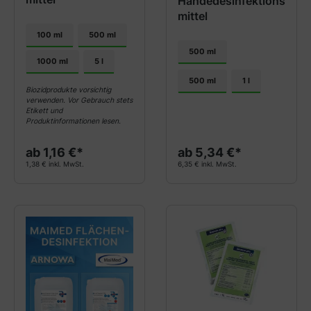
Händedesinfektions
mittel
100 ml
500 ml
500 ml
1000 ml
5 l
500 ml
1 l
Biozidprodukte vorsichtig
verwenden. Vor Gebrauch stets
Etikett und
Produktinformationen lesen.
ab 1,16 €*
ab 5,34 €*
1,38 € inkl. MwSt.
6,35 € inkl. MwSt.