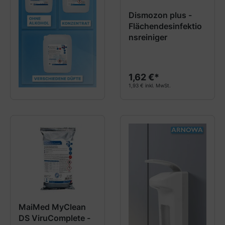
Dismozon plus -
Flächendesinfektio
nsreiniger
1,62 €*
1,93 € inkl. MwSt.
MaiMed MyClean
DS ViruComplete -