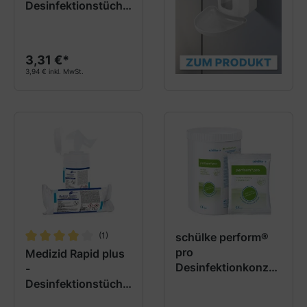
Desinfektionstüche
r im Nachfüllpack
3,31 €*
3,94 € inkl. MwSt.
(1)
schülke perform®
Durchschnittliche Bewertung von 4 von 5 Sternen
pro
Medizid Rapid plus
Desinfektionkonzen
-
trat
Desinfektionstüche
r im Nachfüllpack