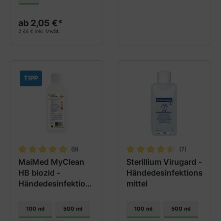
ab 2,05 €*
2,44 € inkl. MwSt.
TIPP
(9)
(7)
Durchschnittliche Bewertung von 5 von 5 Sternen
Durchschnittliche Bewertung
MaiMed MyClean
Sterillium Virugard -
HB biozid -
Händedesinfektions
Händedesinfektions
mittel
mittel
100 ml
500 ml
100 ml
500 ml