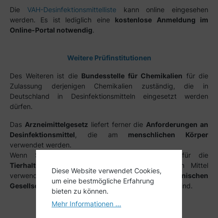
Die
VAH-Desinfektionsmittelliste
kann online eingesehen
werden. Es ist lediglich eine
kostenlose Anmeldung im
Online-Portal notwendig
.
Weitere Prüfinstitutionen
Des Weiteren ist die
Bundesstelle für Chemikalien
für die
Zulassung derjenigen Chemikalien zuständig, die in
Deutschland in Desinfektionsmitteln eingesetzt werden
dürfen.
Das
Arzneimittelgesetz
liefert ferner die
Anforderungen an
Desinfektionsmittel
, die am
menschlichen Körper
verwendet werden.
Wenn Sie ein geeignetes Desinfektionsmittel für die
Tierhaltung
suchen, sollten Sie zur Desinfektion Mittel
Diese Website verwendet Cookies,
verwenden, die von der
Deutschen Veterinärmedizinischen
um eine bestmögliche Erfahrung
Gesellschaft
(DVG) geprüft und zugelassen worden sind.
bieten zu können.
Mehr Informationen ...
Einsatzbereiche der