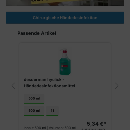
Chirurgische Händedesinfektion
Produktgalerie überspringen
Passende Artikel
desderman hyclick -
Händedesinfektionsmittel
S
H
500 ml
500 ml
1 l
€*
5,34 €*
V
St.
Inhalt:
500 ml
| Volumen:
500 ml
6,35 €
inkl. MwSt.