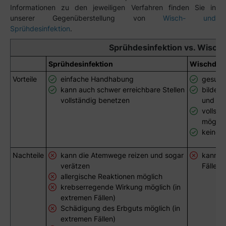
Informationen zu den jeweiligen Verfahren finden Sie in
unserer Gegenüberstellung von
Wisch- und
Sprühdesinfektion
.
Sprühdesinfektion vs. Wischd
Sprühdesinfektion
Wischdesi
Vorteile
einfache Handhabung
gesund
kann auch schwer erreichbare Stellen
bildet 
vollständig benetzen
und so
vollstä
möglic
keine 
Nachteile
kann die Atemwege reizen und sogar
kann s
verätzen
Fällen 
allergische Reaktionen möglich
krebserregende Wirkung möglich (in
extremen Fällen)
Schädigung des Erbguts möglich (in
extremen Fällen)