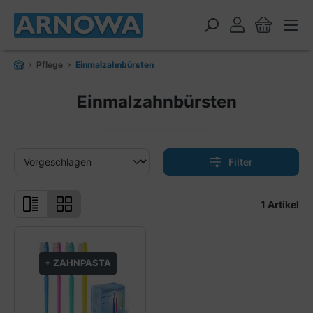
alt springen
Pflege
Einmalzahnbürsten
Einmalzahnbürsten
Filter
1 Artikel
+ ZAHNPASTA