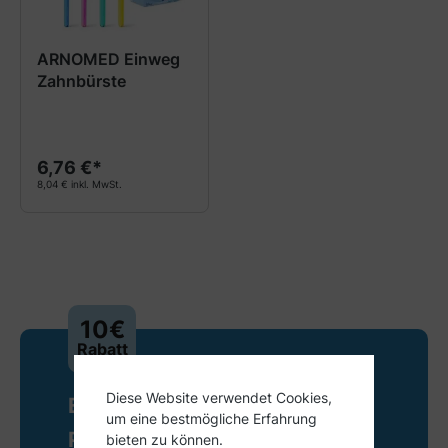
ARNOMED Einweg
Zahnbürste
6,76 €*
8,04 € inkl. MwSt.
10€
Rabatt
Diese Website verwendet Cookies,
Exklusive Deals und
um eine bestmögliche Erfahrung
Produktneuheiten - Direkt in
bieten zu können.