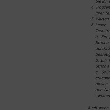
Sie ihn 
Tropfen
Ihrer Te
Warten 
Lesen
Teststre
a. Ein
Striche
durchfü
bestäti
b. Ein
Strich 
c. Soll
erkenn
diesen 
den Nac
zweiten
Auch wenn e