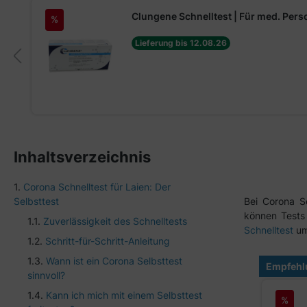
Produktgalerie überspringen
Clungene Schnelltest | Für med. Perso
%
Lieferung bis 12.08.26
Inhaltsverzeichnis
Corona Schnelltest für Laien: Der
Selbsttest
Bei Corona Se
können Tests 
Zuverlässigkeit des Schnelltests
Schnelltest
um
Schritt-für-Schritt-Anleitung
Wann ist ein Corona Selbsttest
Produktgal
gen: Schnelltests für Laien
Empfehlu
sinnvoll?
Kann ich mich mit einem Selbsttest
SAFECARE BIO-TECH Schnelltest |
%