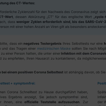
utung des CT-Wertes:
rforderliche Zyklenzahl für den Nachweis des Coronavirus zeigt sic
CT-Wert
, dessen Abkürzung „CT“ für das englische Wort
„cycle-
ach, dass
weniger Zyklen erforderlich sind, bis das SARS-CoV
Person mit einer hohen Anzahl an Viren gilt als besonders ansteckend
bitte, dass ein
negatives Testergebnis
Ihres Selbsttests nur eine
n und das Tragen einer
medizinischen Maske
sollten Sie nach Mögli
zu einer Person hatten, die unter einer
Infektion mit dem Coronavi
nd zu empfehlen, Ihren Hausarzt zu kontaktieren, da möglicherweise e
 bei einem positiven Corona Selbsttest
ist abhängig davon, ob Sie
bsttest + symptomfrei:
Posit
inen Corona Schnelltest zu Hause durchgeführt haben,
Spät
tives Ergebnis anzeigt, Sie jedoch symptomfrei sind,
Infek
ir Ihnen, eine
offizielle Teststelle aufzusuchen
. Zur
der W