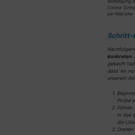
Bestätigung d
Corona Schnel
per Mail oder
Schritt-
Nachfolgend
konkreten
gekauft hab
dass es no
unserem Abs
Beginne
Probe a
Führen 
in das 
die Lös
Drehen 