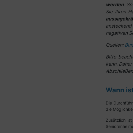
werden
. So
Sie Ihren H
aussagekräf
ansteckend
negativen S
Quellen:
Bun
Bitte beacht
kann. Daher 
Abschließend
Wann ist
Die Durchführ
die Möglichkei
Zusätzlich is
Seniorenheimen