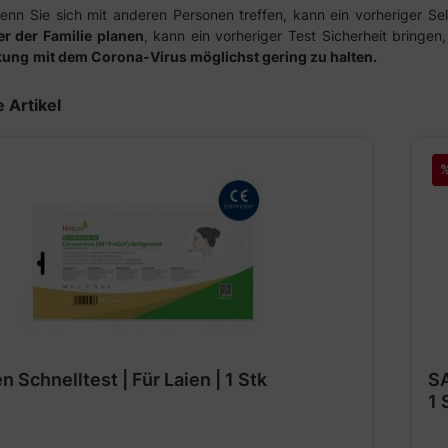
nn Sie sich mit anderen Personen treffen, kann ein vorheriger Sel
r der Familie planen
, kann ein vorheriger Test Sicherheit bring
kung
mit dem Corona-Virus möglichst gering zu halten.
erie überspringen
 Artikel
n Schnelltest | Für Laien | 1 Stk
SA
1 