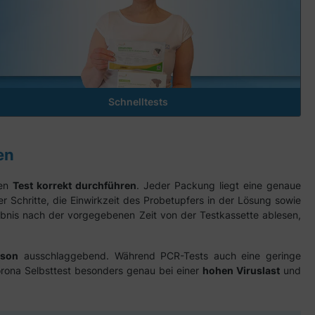
Für Laien | 1 Stück/Box
Lieferung bis 12.08.26
0,59 €*
Menge:
1 Stück/Box
0,83 €*
0,70 €
inkl. MwSt.
Schnelltests
en
den
Test korrekt durchführen
. Jeder Packung liegt eine genaue
er Schritte, die Einwirkzeit des Probetupfers in der Lösung sowie
rgebnis nach der vorgegebenen Zeit von der Testkassette ablesen,
rson
ausschlaggebend. Während PCR-Tests auch eine geringe
orona Selbsttest besonders genau bei einer
hohen Viruslast
und