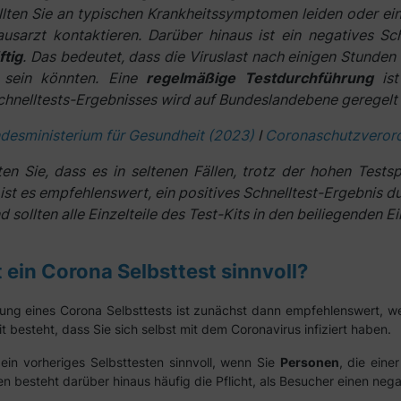
llten Sie an typischen Krankheitssymptomen leiden oder ein
ausarzt kontaktieren. Darüber hinaus ist ein negatives Sch
tig
. Das bedeutet, dass die Viruslast nach einigen Stunden
 sein könnten. Eine
regelmäßige Testdurchführung
ist
chnelltests-Ergebnisses wird auf Bundeslandebene geregelt 
desministerium für Gesundheit (2023)
I
Coronaschutzveror
en Sie, dass es in seltenen Fällen, trotz der hohen Testspe
ist es empfehlenswert, ein positives Schnelltest-Ergebnis du
 sollten alle Einzelteile des Test-Kits in den beiliegenden
 ein Corona Selbsttest sinnvoll?
ung eines Corona Selbsttests ist zunächst dann empfehlenswert, w
t besteht, dass Sie sich selbst mit dem Coronavirus infiziert haben.
t ein vorheriges Selbsttesten sinnvoll, wenn Sie
Personen
, die eine
 besteht darüber hinaus häufig die Pflicht, als Besucher einen negati