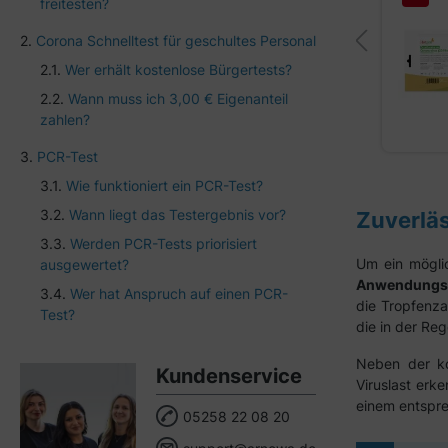
freitesten?
Für Laien | 1 Stück/Box
Corona Schnelltest für geschultes Personal
Lieferung bis 12.08.26
Wer erhält kostenlose Bürgertests?
0,59 €*
Wann muss ich 3,00 € Eigenanteil
Menge:
1 Stück/Box
0,83 €*
zahlen?
0,70 €
inkl. MwSt.
PCR-Test
Wie funktioniert ein PCR-Test?
Wann liegt das Testergebnis vor?
Zuverläs
Werden PCR-Tests priorisiert
Um ein möglic
ausgewertet?
Anwendungs
Wer hat Anspruch auf einen PCR-
die Tropfenza
Test?
die in der Re
Neben der ko
Kundenservice
Viruslast erk
einem entspr
05258 22 08 20