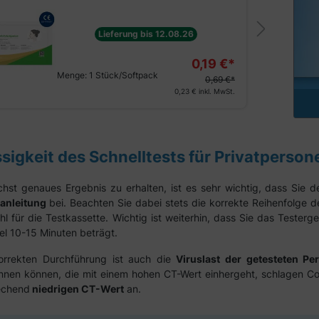
Lieferung bis 12.08.26
0,19 €*
Menge:
1 Stück/Softpack
0,69 €*
0,23 €
inkl. MwSt.
sigkeit des Schnelltests für Privatperson
hst genaues Ergebnis zu erhalten, ist es sehr wichtig, dass Sie 
anleitung
bei. Beachten Sie dabei stets die korrekte Reihenfolge d
hl für die Testkassette. Wichtig ist weiterhin, dass Sie das Teste
gel 10-15 Minuten beträgt.
rrekten Durchführung ist auch die
Viruslast der getesteten Pe
ennen können, die mit einem hohen CT-Wert einhergeht, schlagen C
echend
niedrigen CT-Wert
an.