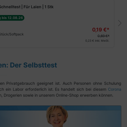
chnelltest | Für Laien | 1 Stk
g bis 12.08.26
0,19 €*
Stück/Softpack
0,69 €*
0,23 €
inkl. MwSt.
en: Der Selbsttest
r den Privatgebrauch geeignet ist. Auch Personen ohne Schulung
 ein Labor erforderlich ist. Es handelt sich bei diesem
Corona
en, Drogerien sowie in unserem Online-Shop erwerben können.
ungen: Schnelltests für Laien
Empfehl
SAFECARE BIO-TECH Schnelltest |
%