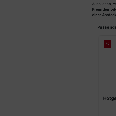
Auch dann, we
Freunden ode
einer Anstec
Produktgal
Passende
%
Hotge