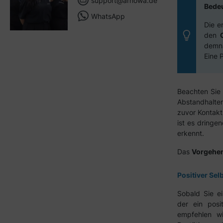
support@arnowa.de
Bede
WhatsApp
Die e
den
demn
Eine 
Beachten Sie 
Abstandhalte
zuvor Kontakt 
ist es dringe
erkennt.
Das
Vorgehen
Positiver Sel
Sobald Sie e
der ein posi
empfehlen w