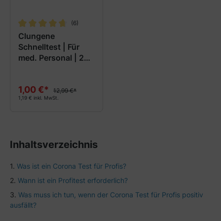
(6)
Durchschnittliche Bewertung von 4.6 von 5 Sternen
Clungene
Schnelltest | Für
med. Personal | 25
Stk
1,00 €*
12,99 €*
1,19 € inkl. MwSt.
Inhaltsverzeichnis
Was ist ein Corona Test für Profis?
Wann ist ein Profitest erforderlich?
Was muss ich tun, wenn der Corona Test für Profis positiv
ausfällt?