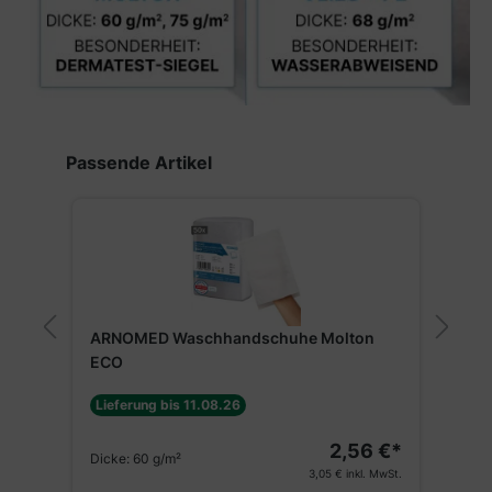
Produktgalerie überspringen
Passende Artikel
ARNOMED Waschhandschuhe Molton
E
A
ECO
Lieferung bis 11.08.26
€*
2,56 €*
Dicke:
60 g/m²
St.
3,05 €
inkl. MwSt.