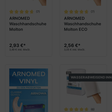
(7)
(7)
Durchschnittliche Bewertung von 4.8 von 5 Sternen
Durchschnittliche Bewertung
ARNOMED
ARNOMED
Waschhandschuhe
Waschhandschuhe
Molton
Molton ECO
2,93 €*
2,56 €*
3,49 € inkl. MwSt.
3,05 € inkl. MwSt.
WASSERABWEISEND INN
(6)