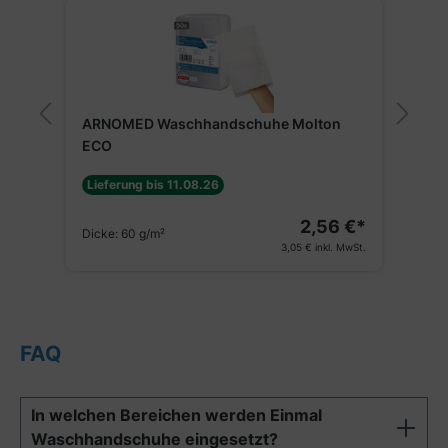
ARNOMED Waschhandschuhe Molton
A
E
ECO
Lieferung bis 11.08.26
€*
2,56 €*
Dicke:
60 g/m²
St.
3,05 €
inkl. MwSt.
FAQ
In welchen Bereichen werden Einmal
Waschhandschuhe eingesetzt?