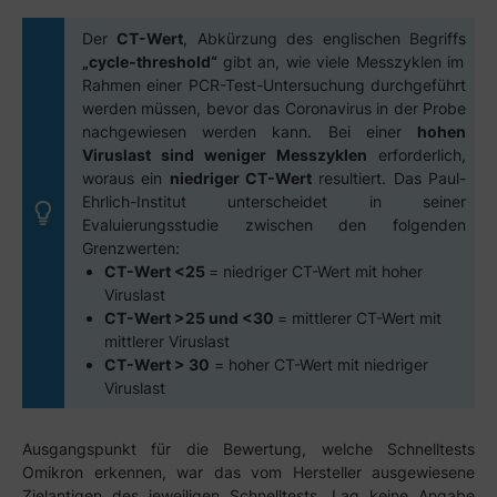
Der
CT-Wert
, Abkürzung des englischen Begriffs
„cycle-threshold“
gibt an, wie viele Messzyklen im
Rahmen einer PCR-Test-Untersuchung durchgeführt
werden müssen, bevor das Coronavirus in der Probe
nachgewiesen werden kann. Bei einer
hohen
Viruslast sind weniger Messzyklen
erforderlich,
woraus ein
niedriger CT-Wert
resultiert. Das Paul-
Ehrlich-Institut unterscheidet in seiner
Evaluierungsstudie zwischen den folgenden
Grenzwerten:
CT-Wert <25
= niedriger CT-Wert mit hoher
Viruslast
CT-Wert >25 und <30
= mittlerer CT-Wert mit
mittlerer Viruslast
CT-Wert > 30
= hoher CT-Wert mit niedriger
Viruslast
Ausgangspunkt für die Bewertung, welche Schnelltests
Omikron erkennen, war das vom Hersteller ausgewiesene
Zielantigen des jeweiligen Schnelltests. Lag keine Angabe