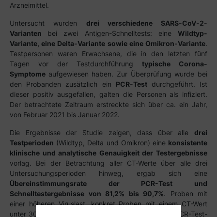
Arzneimittel.
Untersucht wurden
drei verschiedene SARS-CoV-2-
Varianten
bei zwei Antigen-Schnelltests: eine
Wildtyp-
Variante, eine Delta-Variante sowie eine Omikron-Variante
.
Testpersonen waren Erwachsene, die in den letzten fünf
Tagen vor der Testdurchführung
typische Corona-
Symptome
aufgewiesen haben. Zur Überprüfung wurde bei
den Probanden zusätzlich ein
PCR-Test
durchgeführt. Ist
dieser positiv ausgefallen, galten die Personen als infiziert.
Der betrachtete Zeitraum erstreckte sich über ca. ein Jahr,
von Februar 2021 bis Januar 2022.
Die Ergebnisse der Studie zeigen, dass über alle
drei
Testperioden
(Wildtyp, Delta und Omikron) eine
konsistente
klinische und analytische Genauigkeit der Testergebnisse
vorlag. Bei der Betrachtung aller CT-Werte über alle drei
Untersuchungsperioden hinweg, ergab sich eine
Übereinstimmungsrate der PCR-Test und
Schnelltestergebnisse von 81,2% bis 90,7%
. Proben mit
einer höheren Viruslast, konkret Proben mit einem CT-Wert
unter 30, zeigten sogar eine Übereinstimmung der PCR-Test-