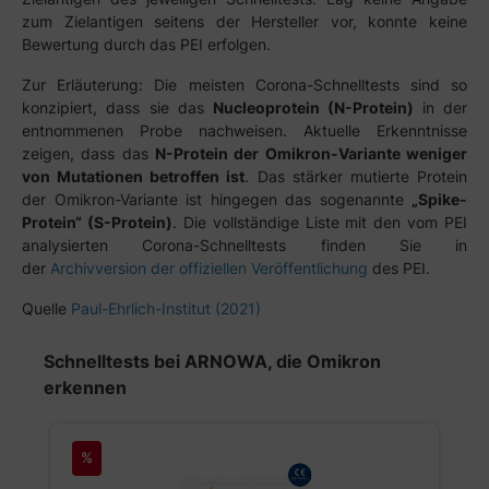
zum Zielantigen seitens der Hersteller vor, konnte keine
Bewertung durch das PEI erfolgen.
Zur Erläuterung: Die meisten Corona-Schnelltests sind so
konzipiert, dass sie das
Nucleoprotein (N-Protein)
in der
entnommenen Probe nachweisen. Aktuelle Erkenntnisse
zeigen, dass das
N-Protein der Omikron-Variante weniger
von Mutationen betroffen ist
. Das stärker mutierte Protein
der Omikron-Variante ist hingegen das sogenannte
„Spike-
Protein“ (S-Protein)
. Die vollständige Liste mit den vom PEI
analysierten Corona-Schnelltests finden Sie in
der
Archivversion der offiziellen Veröffentlichung
des PEI.
Quelle
Paul-Ehrlich-Institut (2021)
Produktgalerie überspringen
Schnelltests bei ARNOWA, die Omikron
erkennen
%