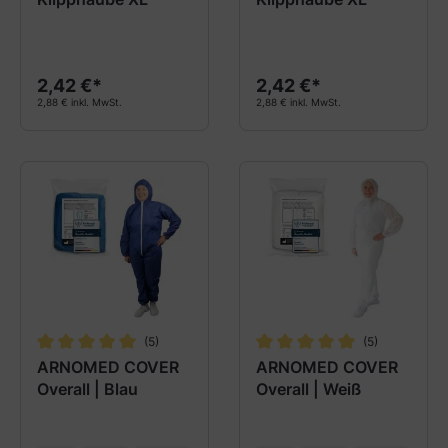
2,42 €*
2,42 €*
2,88 € inkl. MwSt.
2,88 € inkl. MwSt.
(5)
(5)
Durchschnittliche Bewertung von 5 von 5 Sternen
Durchschnittliche Bewertung
ARNOMED COVER
ARNOMED COVER
Overall | Blau
Overall | Weiß