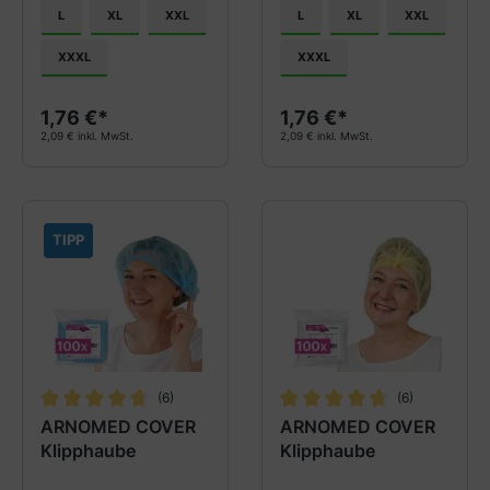
L
XL
XXL
L
XL
XXL
XXXL
XXXL
1,76 €*
1,76 €*
2,09 € inkl. MwSt.
2,09 € inkl. MwSt.
TIPP
(6)
(6)
Durchschnittliche Bewertung von 4.8 von 5 Sternen
Durchschnittliche Bewertung
ARNOMED COVER
ARNOMED COVER
Klipphaube
Klipphaube