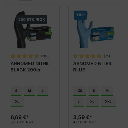
TIPP
200 STK./BOX
(108)
(74)
Durchschnittliche Bewertung von 4.9 von 5 Sternen
Durchschnittliche Bewertung
ARNOMED NITRIL
ARNOMED NITRIL
BLACK 200er
BLUE
S
M
L
XS
S
M
XL
L
XL
XXL
6,69 €*
3,59 €*
7,96 € inkl. MwSt.
4,27 € inkl. MwSt.