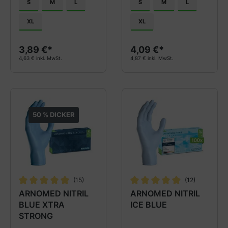
S
M
L
S
M
L
XL
XL
3,89 €*
4,09 €*
4,63 € inkl. MwSt.
4,87 € inkl. MwSt.
50 % DICKER
(15)
(12)
Durchschnittliche Bewertung von 4.9 von 5 Sternen
Durchschnittliche Bewertung
ARNOMED NITRIL
ARNOMED NITRIL
BLUE XTRA
ICE BLUE
STRONG