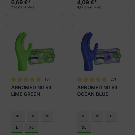
6,69 €*
4,09 €*
7,96 € inkl. MwSt.
4,87 € inkl. MwSt.
(16)
(27)
Durchschnittliche Bewertung von 5 von 5 Sternen
Durchschnittliche Bewertung
ARNOMED NITRIL
ARNOMED NITRIL
LIME GREEN
OCEAN BLUE
XS
S
M
S
M
L
L
XL
XL