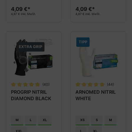
4,09 €*
4,09 €*
4,87 € inkl. MwSt.
4,87 € inkl. MwSt.
TIPP
EXTRA GRIP
(40)
(44)
Durchschnittliche Bewertung von 4.9 von 5 Sternen
Durchschnittliche Bewertung
PROGRIP NITRIL
ARNOMED NITRIL
DIAMOND BLACK
WHITE
M
L
XL
XS
S
M
XXL
L
XL