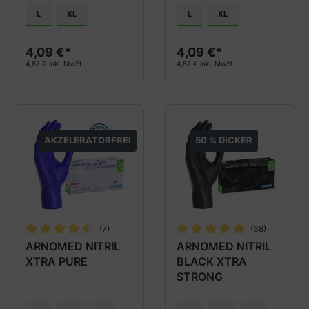
L
XL
L
XL
4,09 €*
4,09 €*
4,87 € inkl. MwSt.
4,87 € inkl. MwSt.
AKZELERATORFREI
50 % DICKER
(7)
(38)
Durchschnittliche Bewertung von 4.4 von 5 Sternen
Durchschnittliche Bewertung
ARNOMED NITRIL
ARNOMED NITRIL
XTRA PURE
BLACK XTRA
STRONG