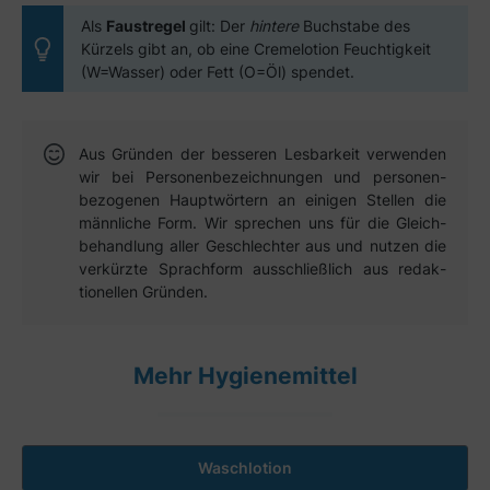
Als
Faustregel
gilt: Der
hintere
Buchstabe des
Kürzels gibt an, ob eine Cremelotion Feuchtigkeit
(W=Wasser) oder Fett (O=Öl) spendet.
Aus Gründen der besseren Lesbar­keit verwen­den
wir bei Personen­bezeich­nungen und personen­
bezogenen Haupt­wörtern an einigen Stellen die
männ­liche Form. Wir sprechen uns für die Gleich­
behandlung aller Geschlechter aus und nutzen die
verkürzte Sprach­form aus­schließ­lich aus redak­
tionellen Gründen.
Mehr Hygienemittel
Waschlotion