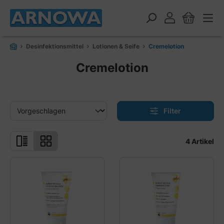
alt springen
Desinfektionsmittel
Lotionen & Seife
Cremelotion
Cremelotion
Filter
4 Artikel