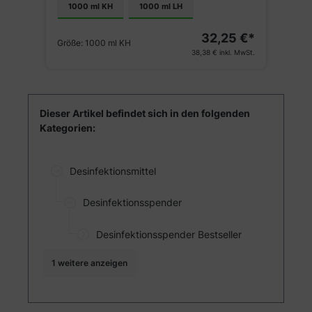
1000 ml KH
1000 ml LH
€*
G
32,25 €*
St.
Größe:
1000 ml KH
38,38 €
inkl. MwSt.
Dieser Artikel befindet sich in den folgenden
Kategorien:
Desinfektionsmittel
Desinfektionsspender
Desinfektionsspender Bestseller
1 weitere anzeigen