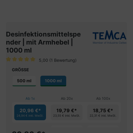
Desinfektionsmittelspe
nder | mit Armhebel |
1000 ml
5,00
(1 Bewertung)
Durchschnittliche Bewertung von 5 von 5 Sternen
GRÖSSE
500 ml
1000 ml
Ab
1
x
Ab
20
x
Ab
100
x
20,96 €*
19,79 €*
18,75 €*
24,94 €
inkl. MwSt.
23,55 €
inkl. MwSt.
22,31 €
inkl. MwSt.
spare 5%
spare 10%