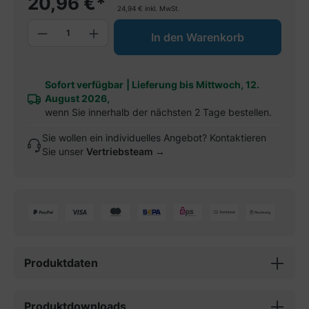
20,96
€
*
24,94
€
inkl. MwSt.
Produkt Anzahl: Gib den gewünschten W
In den Warenkorb
Sofort verfügbar
|
Lieferung bis Mittwoch, 12.
August 2026,
wenn Sie innerhalb der nächsten 2 Tage bestellen.
Sie wollen ein individuelles Angebot? Kontaktieren
Sie unser
Vertriebsteam →
Produktdaten
Produktdownloads