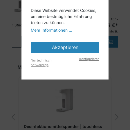
Größe:
1000 ml
Diese Website verwendet Cookies,
um eine bestmögliche Erfahrung
Ab
1
x
bieten zu können.
20,96
€*
1 Stück
Mehr Informationen ...
24,94
€ inkl. MwSt.
-
+
Akzeptieren
Konfigurieren
Nur technisch
notwendige
Produktgalerie überspringen
Mehr Produkte der Kategorie
m
Desinfektionsmittelspender | touchless