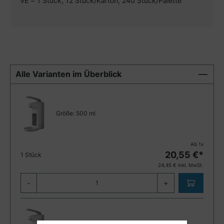
VE = 1 Stück, 12 Stück/Karton, 240 Stück/Palette
Alle Varianten im Überblick
Größe:
500 ml
Ab
1
x
20,55
€*
1 Stück
24,45
€ inkl. MwSt.
-
+