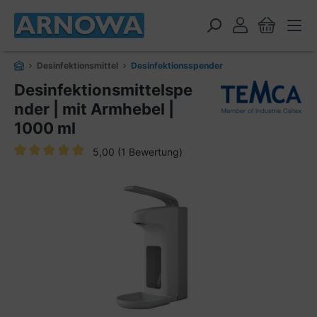
alt springen
Desinfektionsmittel
Desinfektionsspender
Desinfektionsmittelspe
nder | mit Armhebel |
1000 ml
5,00
(1 Bewertung)
Durchschnittliche Bewertung von 5 von 5 Sternen
Bildergalerie überspringen