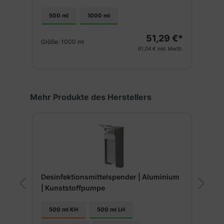
A
500 ml
1000 ml
G
51,29 €*
Größe:
1000 ml
€*
61,04 €
inkl. MwSt.
St.
Produktgalerie überspringen
Mehr Produkte des Herstellers
Desinfektionsmittelspender | Aluminium
| Kunststoffpumpe
D
500 ml KH
500 ml LH