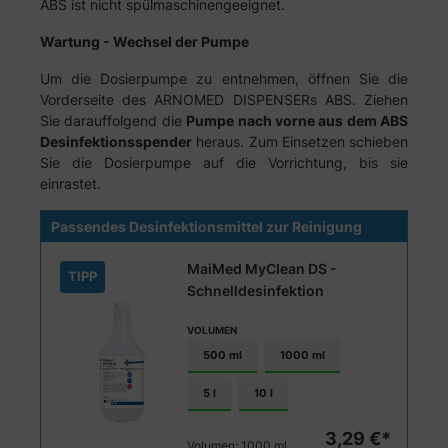
ABS ist nicht spülmaschinengeeignet.
Wartung - Wechsel der Pumpe
Um die Dosierpumpe zu entnehmen, öffnen Sie die
Vorderseite des ARNOMED DISPENSERs ABS. Ziehen
Sie darauffolgend die
Pumpe nach vorne aus dem ABS
Desinfektionsspender
heraus. Zum Einsetzen schieben
Sie die Dosierpumpe auf die Vorrichtung, bis sie
einrastet.
Passendes Desinfektionsmittel zur Reinigung
MaiMed MyClean DS -
TIPP
Schnelldesinfektion
VOLUMEN
500 ml
1000 ml
5 l
10 l
3,29 €*
Volumen:
1000 ml