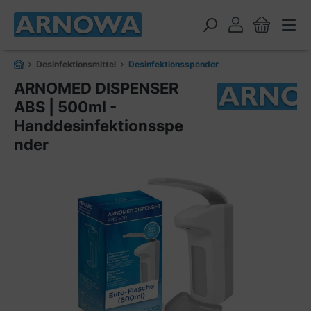
alt springen
Desinfektionsmittel
Desinfektionsspender
ARNOMED DISPENSER
ABS | 500ml -
Handdesinfektionsspe
nder
Bildergalerie überspringen