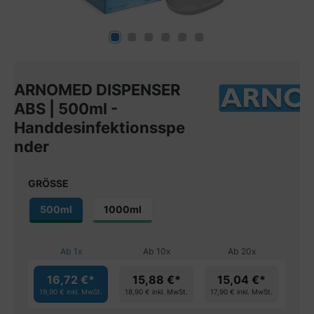
ARNOMED DISPENSER
ABS | 500ml -
Handdesinfektionsspe
nder
GRÖSSE
500ml
1000ml
Ab
1
x
Ab
10
x
Ab
20
x
16,72 €*
15,88 €*
15,04 €*
1
19,90 €
inkl. MwSt.
18,90 €
inkl. MwSt.
17,90 €
inkl. MwSt.
16,90