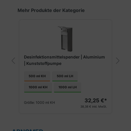
Produktgalerie überspringen
Mehr Produkte der Kategorie
Desinfektionsmittelspender | Aluminium
| Kunststoffpumpe
AR
500 ml KH
500 ml LH
5
1000 ml KH
1000 ml LH
Grö
32,25 €*
Größe:
1000 ml KH
38,38 €
inkl. MwSt.