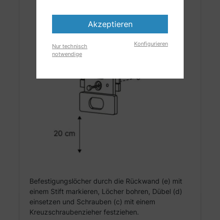
Akzeptieren
Konfigurieren
Nur technisch
notwendige
Befestigungslöcher durch die Rückwand (e) mit
einem Stift markieren, Löcher bohren, Dübel (d)
einsetzen und Schrauben (c) mit einem
Kreuzschraubenzieher festziehen.