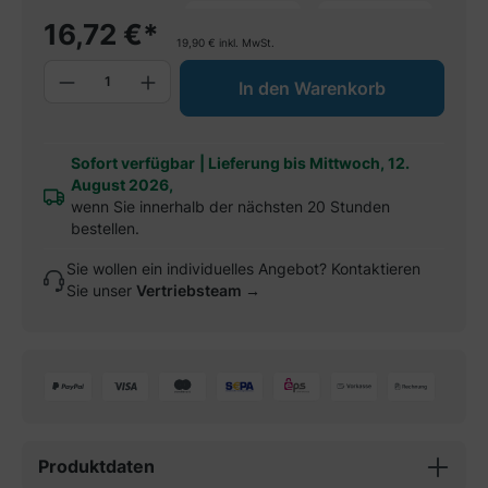
spare 5%
spare 10%
sp
16,72
€
*
19,90
€
inkl. MwSt.
Produkt Anzahl: Gib den gewünschten W
In den Warenkorb
Sofort verfügbar
|
Lieferung bis Mittwoch, 12.
August 2026,
wenn Sie innerhalb der nächsten 20 Stunden
bestellen.
Sie wollen ein individuelles Angebot? Kontaktieren
Sie unser
Vertriebsteam →
Produktdaten