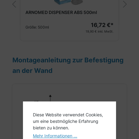
AR
ARNOMED DISPENSER ABS 500ml
Kur
16,72 €*
Größe:
500ml
Grö
19,90 €
inkl. MwSt.
Montageanleitung zur Befestigung
an der Wand
Diese Website verwendet Cookies,
um eine bestmögliche Erfahrung
bieten zu können.
Mehr Informationen ...