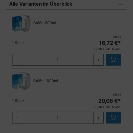
Alle Varianten im Überblick
Größe:
500ml
Ab
1
x
16,72
€*
1 Stück
19,90
€ inkl. MwSt.
-
+
Größe:
1000ml
Ab
1
x
20,08
€*
1 Stück
23,90
€ inkl. MwSt.
-
+