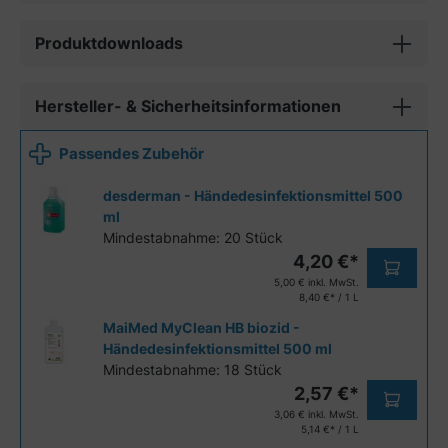
Produktdownloads
Hersteller- & Sicherheitsinformationen
Passendes Zubehör
desderman - Händedesinfektionsmittel
500
ml
Mindestabnahme: 20 Stück
4,20 €*
5,00 €
inkl. MwSt.
8,40 €* / 1 L
MaiMed MyClean HB biozid -
Händedesinfektionsmittel
500 ml
Mindestabnahme: 18 Stück
2,57 €*
3,06 €
inkl. MwSt.
5,14 €* / 1 L