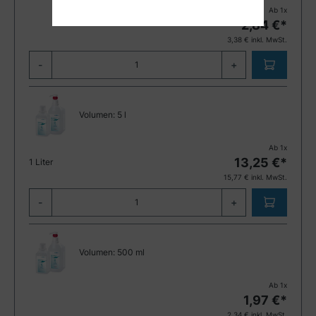
Ab
1
x
2,84
€*
3,38
€ inkl. MwSt.
-
+
Volumen:
5 l
Ab
1
x
13,25
€*
1 Liter
15,77
€ inkl. MwSt.
-
+
Volumen:
500 ml
Ab
1
x
1,97
€*
2,34
€ inkl. MwSt.