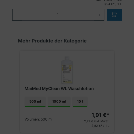
3,94 €* / 1 L
-
+
Produktgalerie überspringen
Mehr Produkte der Kategorie
MaiMed MyClean WL Waschlotion
500 ml
1000 ml
10 l
1,91 €*
Volumen:
500 ml
2,27 €
inkl. MwSt.
3,82 €* / 1 L