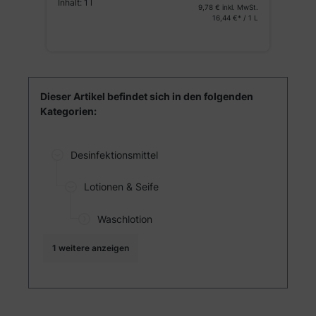
Inhalt:
1 l
St.
9,78 €
inkl. MwSt.
16,44 €* / 1 L
Dieser Artikel befindet sich in den folgenden
Kategorien:
Desinfektionsmittel
Lotionen & Seife
Waschlotion
1 weitere anzeigen