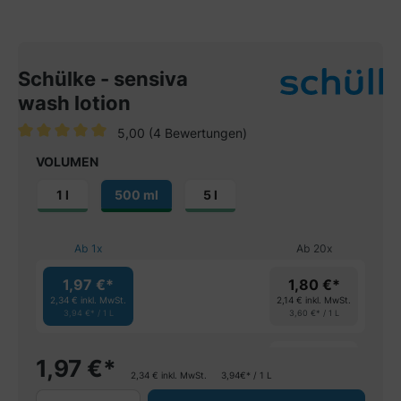
Schülke - sensiva
wash lotion
5,00
(4 Bewertungen)
Durchschnittliche Bewertung von 5 von 5 Sternen
VOLUMEN
1 l
500 ml
5 l
Ab
1
x
Ab
20
x
1,97 €*
1,80 €*
2,34 €
inkl. MwSt.
2,14 €
inkl. MwSt.
3,94 €* / 1 L
3,60 €* / 1 L
spare 8%
1,97
€
*
2,34
€
inkl. MwSt.
3,94€* / 1 L