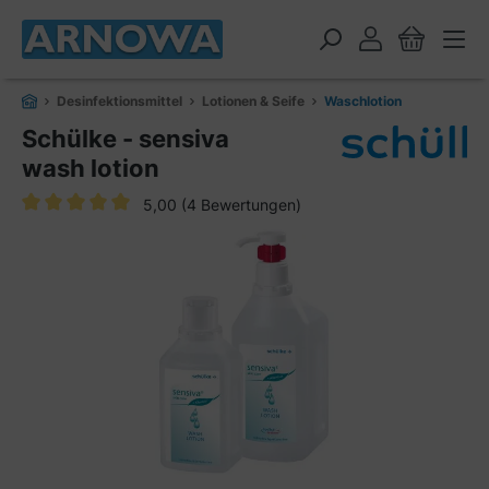
alt springen
Desinfektionsmittel
Lotionen & Seife
Waschlotion
Schülke - sensiva
wash lotion
5,00
(4 Bewertungen)
Durchschnittliche Bewertung von 5 von 5 Sternen
Bildergalerie überspringen