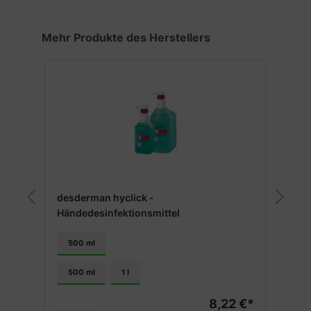
Produktgalerie überspringen
Mehr Produkte des Herstellers
desderman hyclick -
d
Händedesinfektionsmittel
500 ml
500 ml
1 l
€*
8,22 €*
V