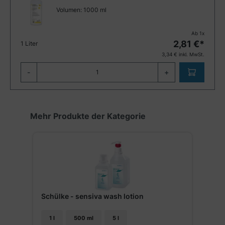
Volumen:
1000 ml
Ab
1
x
2,81
€*
1 Liter
3,34
€ inkl. MwSt.
-
+
Produktgalerie überspringen
Mehr Produkte der Kategorie
Schülke - sensiva wash lotion
1 l
500 ml
5 l