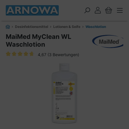
alt springen
Desinfektionsmittel
Lotionen & Seife
Waschlotion
MaiMed MyClean WL
Waschlotion
4,67
(3 Bewertungen)
Durchschnittliche Bewertung von 4.6 von 5 Sternen
Bildergalerie überspringen