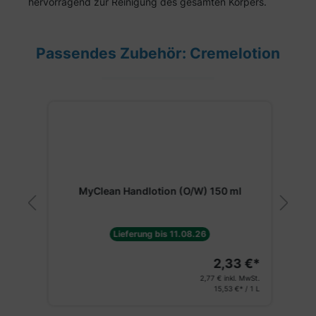
hervorragend zur Reinigung des gesamten Körpers.
Passendes Zubehör: Cremelotion
Produktgalerie überspringen
0
MyClean Handlotion (O/W) 150 ml
Lieferung bis 11.08.26
€*
2,33 €*
St.
2,77 €
inkl. MwSt.
1 L
15,53 €* / 1 L