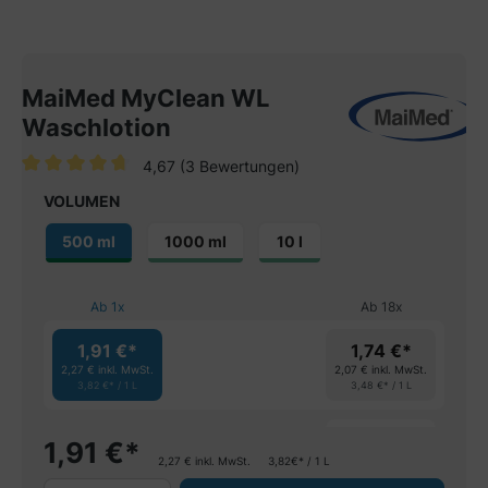
MaiMed MyClean WL
Waschlotion
4,67
(3 Bewertungen)
Durchschnittliche Bewertung von 4.6 von 5 Sternen
VOLUMEN
500 ml
1000 ml
10 l
Ab
1
x
Ab
18
x
1,91 €*
1,74 €*
2,27 €
inkl. MwSt.
2,07 €
inkl. MwSt.
3,82 €* / 1 L
3,48 €* / 1 L
spare 8%
1,91
€
*
2,27
€
inkl. MwSt.
3,82€* / 1 L