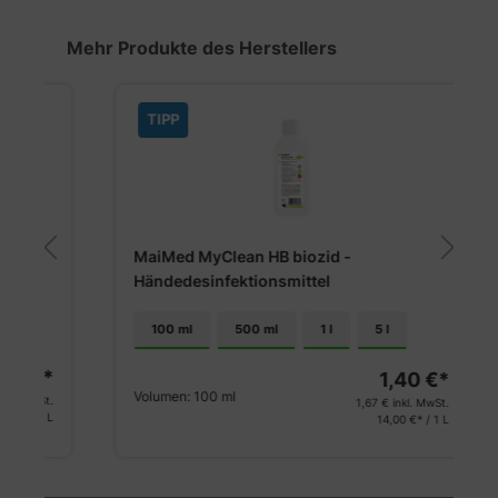
Produktgalerie überspringen
Mehr Produkte des Herstellers
TIPP
MaiMed MyClean HB biozid -
M
Händedesinfektionsmittel
D
100 ml
500 ml
1 l
5 l
€*
1,40 €*
Volumen:
100 ml
St.
1,67 €
inkl. MwSt.
1 L
14,00 €* / 1 L