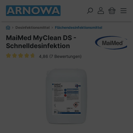
alt springen
Desinfektionsmittel
Flächendesinfektionsmittel
MaiMed MyClean DS -
Schnelldesinfektion
4,86
(7 Bewertungen)
Durchschnittliche Bewertung von 4.8 von 5 Sternen
Bildergalerie überspringen