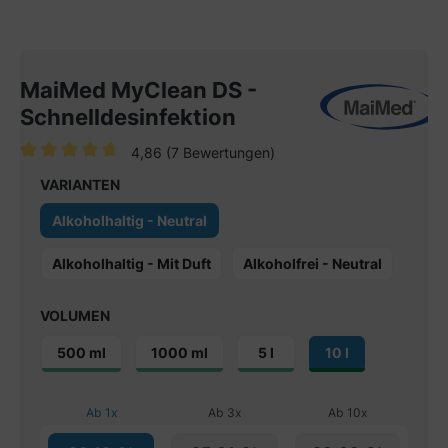
MaiMed MyClean DS -
Schnelldesinfektion
4,86
(7 Bewertungen)
Durchschnittliche Bewertung von 4.8 von 5 Sternen
VARIANTEN
Alkoholhaltig - Neutral
Alkoholhaltig - Mit Duft
Alkoholfrei - Neutral
VOLUMEN
500 ml
1000 ml
5 l
10 l
Ab
1
x
Ab
3
x
Ab
10
x