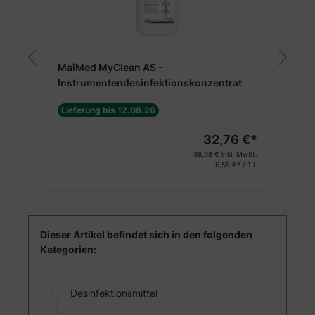
MaiMed MyClean AS -
C
Instrumentendesinfektionskonzentrat
1
Lieferung bis 12.08.26
32,76 €*
€*
38,98 €
inkl. MwSt.
St.
6,55 €* / 1 L
Dieser Artikel befindet sich in den folgenden
Kategorien:
Desinfektionsmittel