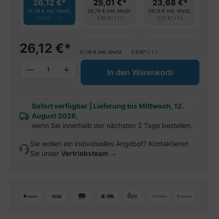
26,12 €*
25,01 €*
23,68 €*
31,08 €
inkl. MwSt.
29,76 €
inkl. MwSt.
28,18 €
inkl. MwSt.
2,61 €* / 1 L
2,50 €* / 1 L
2,37 €* / 1 L
spare 4%
spare 9%
26,12
€
*
31,08
€
inkl. MwSt.
2,61€* / 1 L
Produkt Anzahl: Gib den gewünschten W
In den Warenkorb
Sofort verfügbar
|
Lieferung bis Mittwoch, 12.
August 2026,
wenn Sie innerhalb der nächsten 2 Tage bestellen.
Sie wollen ein individuelles Angebot? Kontaktieren
Sie unser
Vertriebsteam →