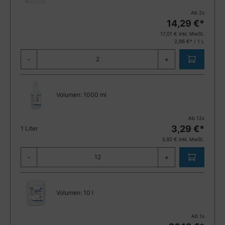
Ab
2
x
14,29
€*
17,01
€ inkl. MwSt.
2,86 €* / 1 L
-
+
Volumen:
1000 ml
Ab
12
x
3,29
€*
1 Liter
3,92
€ inkl. MwSt.
-
+
Volumen:
10 l
Ab
1
x