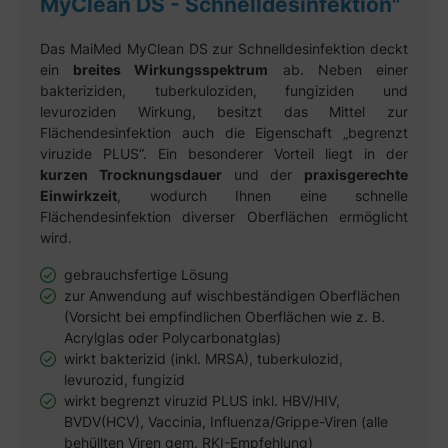
MyClean DS - Schnelldesinfektion"
Das MaiMed MyClean DS zur Schnelldesinfektion deckt
ein
breites Wirkungsspektrum
ab. Neben einer
bakteriziden, tuberkuloziden, fungiziden und
levuroziden Wirkung, besitzt das Mittel zur
Flächendesinfektion auch die Eigenschaft „begrenzt
viruzide PLUS“. Ein besonderer Vorteil liegt in der
kurzen Trocknungsdauer
und der
praxisgerechte
Einwirkzeit
, wodurch Ihnen eine schnelle
Flächendesinfektion diverser Oberflächen ermöglicht
wird.
gebrauchsfertige Lösung
zur Anwendung auf wischbeständigen Oberflächen
(Vorsicht bei empfindlichen Oberflächen wie z. B.
Acrylglas oder Polycarbonatglas)
wirkt bakterizid (inkl. MRSA), tuberkulozid,
levurozid, fungizid
wirkt begrenzt viruzid PLUS inkl. HBV/HIV,
BVDV(HCV), Vaccinia, Influenza/Grippe-Viren (alle
behüllten Viren gem. RKI-Empfehlung)