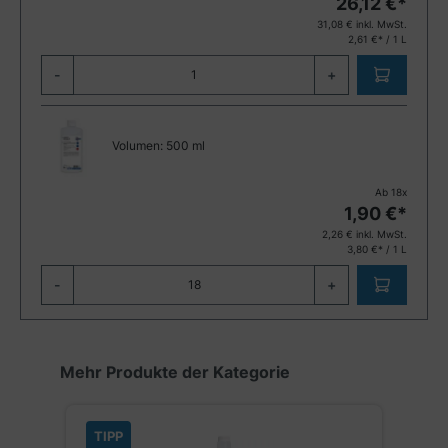
26,12
€*
31,08
€ inkl. MwSt.
2,61 €* / 1 L
-
+
Volumen:
500 ml
Ab
18
x
1,90
€*
2,26
€ inkl. MwSt.
3,80 €* / 1 L
-
+
Produktgalerie überspringen
Mehr Produkte der Kategorie
TIPP