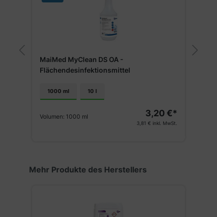
MaiMed MyClean DS OA -
B
Flächendesinfektionsmittel
1000 ml
10 l
€*
3,20 €*
V
Volumen:
1000 ml
St.
3,81 €
inkl. MwSt.
Produktgalerie überspringen
Mehr Produkte des Herstellers