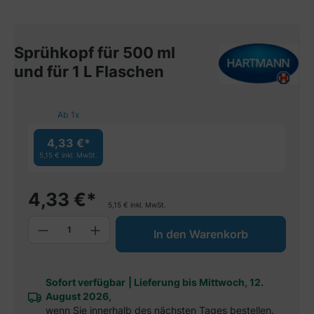
Sprühkopf für 500 ml
und für 1 L Flaschen
Ab
1
x
4,33 €*
5,15 €
inkl. MwSt.
4,33
€
*
5,15
€
inkl. MwSt.
Produkt Anzahl: Gib den gewünschten W
In den Warenkorb
Sofort verfügbar
|
Lieferung bis Mittwoch, 12.
August 2026,
wenn Sie innerhalb des nächsten Tages bestellen.