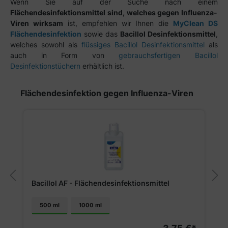
Wenn Sie auf der Suche nach einem
Flächendesinfektionsmittel sind, welches gegen Influenza-
Viren wirksam
ist, empfehlen wir Ihnen die
MyClean DS
Flächendesinfektion
sowie das
Bacillol Desinfektionsmittel
,
welches sowohl als
flüssiges Bacillol Desinfektionsmittel
als
auch in Form von
gebrauchsfertigen Bacillol
Desinfektionstüchern
erhältlich ist.
Produktgalerie überspringen
Flächendesinfektion gegen Influenza-Viren
Bacillol AF - Flächendesinfektionsmittel
500 ml
1000 ml