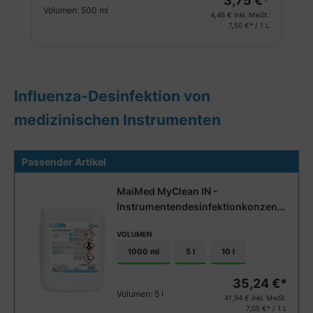
3,75 €*
Volumen:
500 ml
4,46 €
inkl. MwSt.
7,50 €* / 1 L
Influenza-Desinfektion von
medizinischen Instrumenten
Passender Artikel
MaiMed MyClean IN -
Instrumentendesinfektionkonzentr
at
VOLUMEN
1000 ml
5 l
10 l
35,24 €*
Volumen:
5 l
41,94 €
inkl. MwSt.
7,05 €* / 1 L