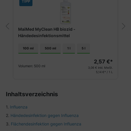
TIPP
MaiMed MyClean HB biozid -
Händedesinfektionsmittel
100 ml
500 ml
1 l
5 l
2,57 €*
Volumen:
500 ml
3,06 €
inkl. MwSt.
5,14 €* / 1 L
Inhaltsverzeichnis
Influenza
Händedesinfektion gegen Influenza
Flächendesinfektion gegen Influenza