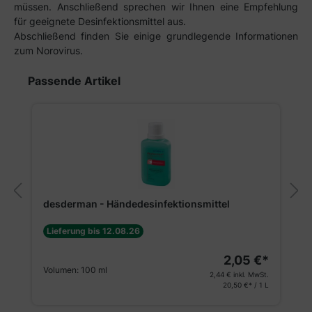
müssen. Anschließend sprechen wir Ihnen eine Empfehlung
für geeignete Desinfektionsmittel aus.
Abschließend finden Sie einige grundlegende Informationen
zum Norovirus.
Produktgalerie überspringen
Passende Artikel
desderman - Händedesinfektionsmittel
Lieferung bis 12.08.26
2,05 €*
Volumen:
100 ml
2,44 €
inkl. MwSt.
20,50 €* / 1 L