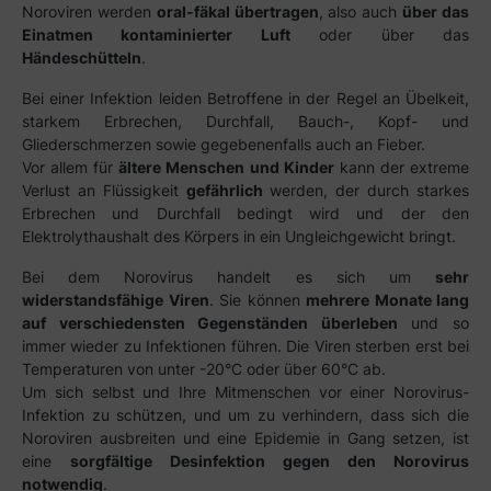
Noroviren werden
oral-fäkal übertragen
, also auch
über das
Einatmen kontaminierter Luft
oder über das
Händeschütteln
.
Bei einer Infektion leiden Betroffene in der Regel an Übelkeit,
starkem Erbrechen, Durchfall, Bauch-, Kopf- und
Gliederschmerzen sowie gegebenenfalls auch an Fieber.
Vor allem für
ältere Menschen und Kinder
kann der extreme
Verlust an Flüssigkeit
gefährlich
werden, der durch starkes
Erbrechen und Durchfall bedingt wird und der den
Elektrolythaushalt des Körpers in ein Ungleichgewicht bringt.
Bei dem Norovirus handelt es sich um
sehr
widerstandsfähige Viren
. Sie können
mehrere Monate lang
auf verschiedensten Gegenständen überleben
und so
immer wieder zu Infektionen führen. Die Viren sterben erst bei
Temperaturen von unter -20°C oder über 60°C ab.
Um sich selbst und Ihre Mitmenschen vor einer Norovirus-
Infektion zu schützen, und um zu verhindern, dass sich die
Noroviren ausbreiten und eine Epidemie in Gang setzen, ist
eine
sorgfältige Desinfektion gegen den Norovirus
notwendig
.