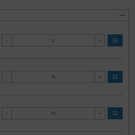
-
+
-
+
-
+