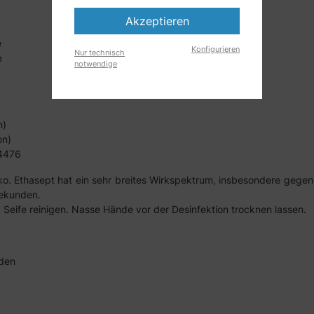
Akzeptieren
e
Konfigurieren
Nur technisch
e
notwendige
n)
on)
14476
o. Ethasept hat ein sehr breites Wirkspektrum, insbesondere gegenü
 Sekunden.
Seife reinigen. Nasse Hände vor der Desinfektion trocknen lassen.
nden