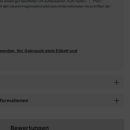
 einem gut belüfteten Ort aufbewahren. Kühl halten.
P501 -
t den lokalen/regionalen/nationalen/internationalen Vorschriften der
wenden. Vor Gebrauch stets Etikett und
informationen
Bewertungen