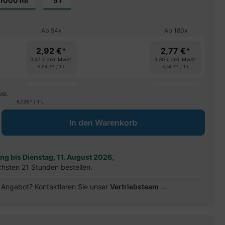
1000 ml
5 l
Ab
54
x
Ab
180
x
2,92 €*
2,77 €*
3,47 €
inkl. MwSt.
3,30 €
inkl. MwSt.
5,84 €* / 1 L
5,54 €* / 1 L
spare 4%
spare 9%
wSt.
6,12€* / 1 L
ib den gewünschten Wert ein oder benu
In den Warenkorb
ung bis Dienstag, 11. August 2026,
chsten 21 Stunden bestellen.
es Angebot? Kontaktieren Sie unser
Vertriebsteam →