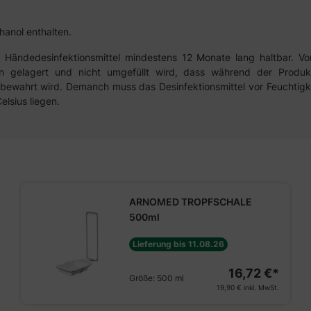
thanol enthalten.
Händedesinfektionsmittel mindestens 12 Monate lang haltbar. Vor
äßen gelagert und nicht umgefüllt wird, dass während der Produ
wahrt wird. Demanch muss das Desinfektionsmittel vor Feuchtigkei
lsius liegen.
ARNOMED TROPFSCHALE
500ml
Lieferung bis 11.08.26
16,72 €*
Größe:
500 ml
19,90 €
inkl. MwSt.