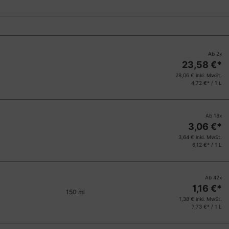
Ab
2
x
23,58
€*
28,06
€ inkl. MwSt.
4,72 €* / 1 L
Ab
18
x
3,06
€*
3,64
€ inkl. MwSt.
6,12 €* / 1 L
Ab
42
x
1,16
€*
150 ml
1,38
€ inkl. MwSt.
7,73 €* / 1 L