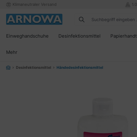
Klimaneutraler Versand
1.
springen
Zur Hauptnavigation springen
Einweghandschuhe
Desinfektionsmittel
Papierhand
Mehr
Desinfektionsmittel
Händedesinfektionsmittel
Bildergalerie überspringen