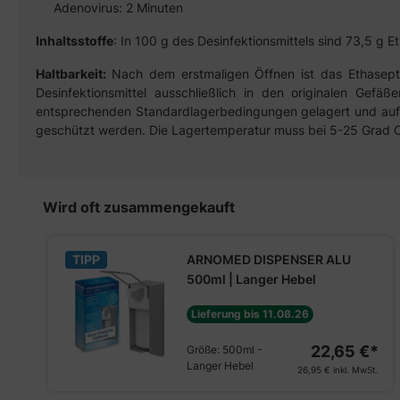
Adenovirus: 2 Minuten
Inhaltsstoffe
: In 100 g des Desinfektionsmittels sind 73,5 g E
Haltbarkeit:
Nach dem erstmaligen Öffnen ist das Ethasept 
Desinfektionsmittel ausschließlich in den originalen Gef
entsprechenden Standardlagerbedingungen gelagert und aufbe
geschützt werden. Die Lagertemperatur muss bei 5-25 Grad Ce
Produktgalerie überspringen
Wird oft zusammengekauft
TIPP
ARNOMED DISPENSER ALU
500ml | Langer Hebel
Lieferung bis 11.08.26
22,65 €*
Größe:
500ml -
Langer Hebel
26,95 €
inkl. MwSt.