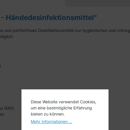
- Händedesinfektionsmittel"
des und parfümfreies Desinfektionsmittel zur hygienischen und chiru
räglich.
g
Diese Website verwendet Cookies,
um eine bestmögliche Erfahrung
no (EN))
bieten zu können.
ren
Mehr Informationen ...