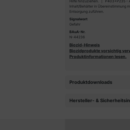
Hilfe hinzuziehen.
P403+P235 - An
Inhalt/Behälter in Übereinstimmung mi
Entsorgung zuführen.
Signalwort
Gefahr
BAuA-Nr.
N-44236
Biozid-Hinweis
Biozidprodukte vorsichtig ver
Produktinformationen lesen.
Produktdownloads
Hersteller- & Sicherheits