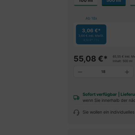
100 ml
500 ml
Ab
18
x
3,06 €*
3,64 €
inkl. MwSt.
6,12 €* / 1 L
55,08
€
*
65,55
€
inkl. M
Inhalt:
500 ml
Produkt Anzahl: G
Sofort verfügbar
|
Liefer
wenn Sie innerhalb der nä
Sie wollen ein individuell