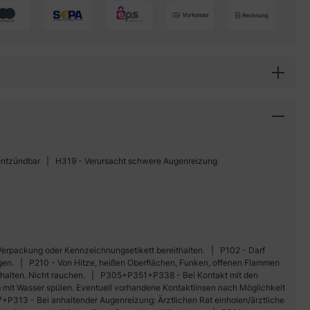
 entzündbar
H319 - Verursacht schwere Augenreizung
h, Verpackung oder Kennzeichnungsetikett bereithalten.
P102 - Darf
gen.
P210 - Von Hitze, heißen Oberflächen, Funken, offenen Flammen
halten. Nicht rauchen.
P305+P351+P338 - Bei Kontakt mit den
 mit Wasser spülen. Eventuell vorhandene Kontaktlinsen nach Möglichkeit
P313 - Bei anhaltender Augenreizung: Ärztlichen Rat einholen/ärztliche