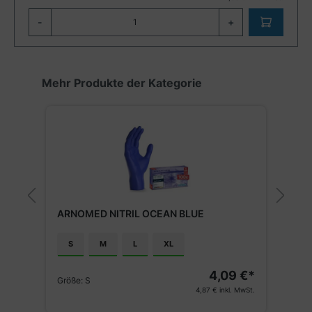
-
+
Produktgalerie überspringen
Mehr Produkte der Kategorie
M
ARNOMED NITRIL OCEAN BLUE
N
S
M
L
XL
€*
4,09 €*
Größe:
S
G
St.
4,87 €
inkl. MwSt.