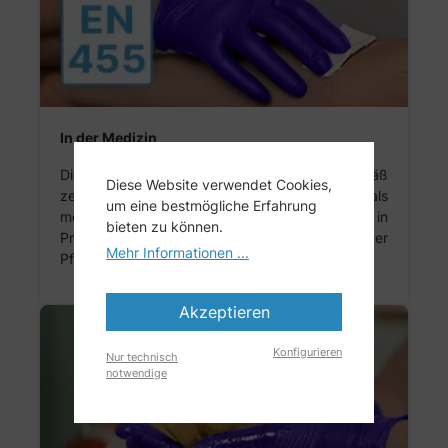
In der Medizin
Die ARNOMED NITRIL XTRA PURE können gemäß
Diese Website verwendet Cookies,
zertifizierte
Europäischer Norm 455
als
um eine bestmögliche Erfahrung
medizinische Untersuchungshandschuhe in
bieten zu können.
Praxen, Krankenhäusern, Laboren sowie der
Mehr Informationen ...
Pflege verwendet werden.
Akzeptieren
Konfigurieren
Nur technisch
notwendige