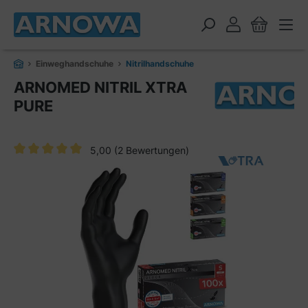
alt springen
Einweghandschuhe
Nitrilhandschuhe
ARNOMED NITRIL XTRA
PURE
5,00
(2 Bewertungen)
Durchschnittliche Bewertung von 5 von 5 Sternen
Bildergalerie überspringen