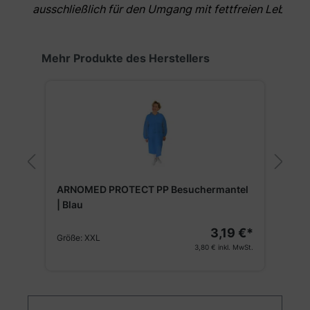
ausschließlich für den Umgang mit fettfreien Lebens
Produktgalerie überspringen
Mehr Produkte des Herstellers
A
ARNOMED PROTECT PP Besuchermantel
| Blau
€*
3,19 €*
Größe:
XXL
G
St.
3,80 €
inkl. MwSt.