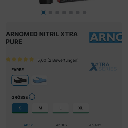
ARNOMED NITRIL XTRA
PURE
5,00
(2 Bewertungen)
Durchschnittliche Bewertung von 5 von 5 Sternen
FARBE
GRÖSSE
S
M
L
XL
Ab
1
x
Ab
10
x
Ab
40
x
Ab