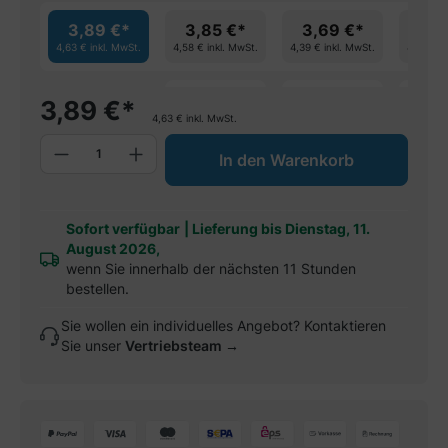
3,89 €*
3,85 €*
3,69 €*
3,5
4,63 €
inkl. MwSt.
4,58 €
inkl. MwSt.
4,39 €
inkl. MwSt.
4,27 €
in
spare 1%
spare 5%
spa
3,89
€
*
4,63
€
inkl. MwSt.
Produkt Anzahl: Gib den gewünschten W
In den Warenkorb
Sofort verfügbar
|
Lieferung bis Dienstag, 11.
August 2026,
wenn Sie innerhalb der nächsten 11 Stunden
bestellen.
Sie wollen ein individuelles Angebot? Kontaktieren
Sie unser
Vertriebsteam →