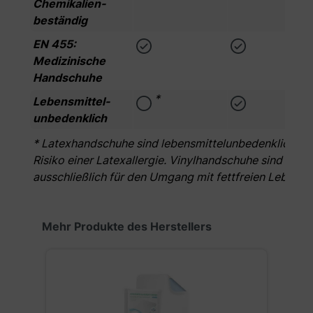
Chemikalien­
beständig
EN 455:
Medizinische
Handschuhe
*
Lebensmittel­
unbedenklich
* Latexhandschuhe sind lebensmittelunbedenklich. Zu 
Risiko einer Latexallergie. Vinylhandschuhe sind bedin
ausschließlich für den Umgang mit fettfreien Lebens
Produktgalerie überspringen
Mehr Produkte des Herstellers