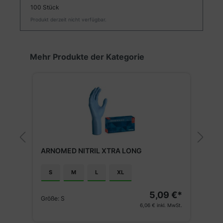
100 Stück
Produkt derzeit nicht verfügbar.
Produktgalerie überspringen
Mehr Produkte der Kategorie
PROGRIP NITRIL DIAMOND ORANGE
A
M
L
XL
XXL
€*
4,35 €*
Größe:
XXL
G
St.
5,18 €
inkl. MwSt.