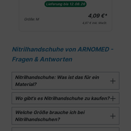
Lieferung bis 12.08.26
€*
4,09 €*
Größe:
M
G
St.
4,87 €
inkl. MwSt.
Nitrilhandschuhe von ARNOMED -
Fragen & Antworten
Nitrilhandschuhe: Was ist das für ein
Material?
Wo gibt’s es Nitrilhandschuhe zu kaufen?
Welche Größe brauche ich bei
Nitrilhandschuhen?