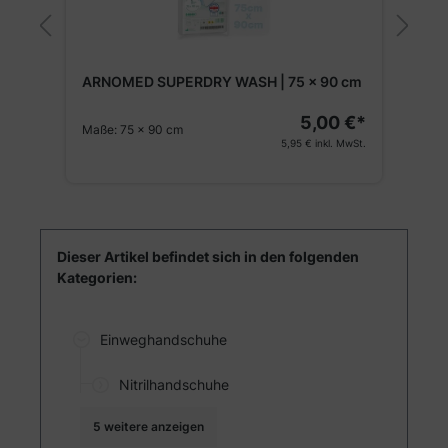
ARNOMED PROTECT Schutzkittel mit
Bündchen
 cm
A
Lieferung bis 12.08.26
€*
H
3,36 €*
B
St.
4,00 €
inkl. MwSt.
Dieser Artikel befindet sich in den folgenden
Kategorien:
Einweghandschuhe
Nitrilhandschuhe
5 weitere anzeigen