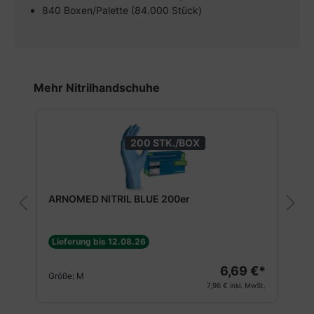
840 Boxen/Palette (84.000 Stück)
Produktgalerie überspringen
Mehr Nitrilhandschuhe
200 STK./BOX
ARNOMED NITRIL BLUE 200er
Lieferung bis 12.08.26
6,69 €*
Größe:
M
7,96 €
inkl. MwSt.