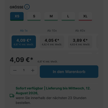
GRÖSSE
XS
S
M
L
XL
Ab
1
x
Ab
10
x
Ab
40
x
Ab
4,09 €*
4,05 €*
3,89 €*
3,7
4,87 €
inkl. MwSt.
4,82 €
inkl. MwSt.
4,63 €
inkl. MwSt.
4,51 €
in
spare 4%
spa
4,09
€
*
4,87
€
inkl. MwSt.
Produkt Anzahl: Gib den gewünschten W
In den Warenkorb
Sofort verfügbar
|
Lieferung bis Mittwoch, 12.
August 2026,
wenn Sie innerhalb der nächsten 23 Stunden
bestellen.