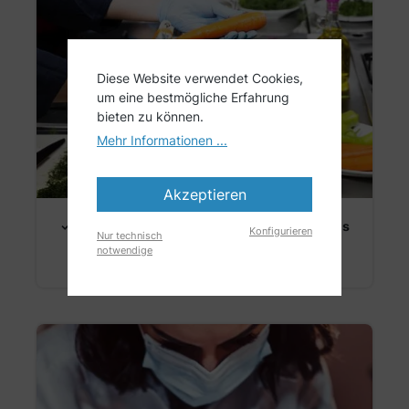
Diese Website verwendet Cookies,
um eine bestmögliche Erfahrung
bieten zu können.
Mehr Informationen ...
Akzeptieren
✓ ARNOMED NITRIL ICE BLUE für Nagelstudios
Konfigurieren
Nur technisch
und Friseursalons
notwendige