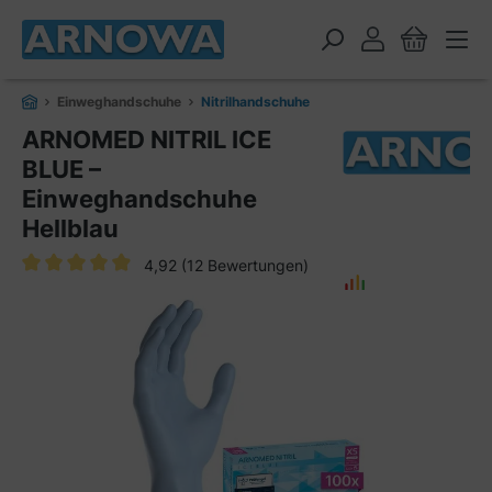
alt springen
Einweghandschuhe
Nitrilhandschuhe
ARNOMED NITRIL ICE
BLUE –
Einweghandschuhe
Hellblau
4,92
(12 Bewertungen)
Durchschnittliche Bewertung von 4.9 von 5 Sternen
Bildergalerie überspringen