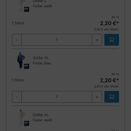
Größe:
L
Farbe:
weiß
Ab
1
x
2,20
€*
1 Stück
2,62
€ inkl. MwSt.
-
+
Größe:
XL
Farbe:
blau
Ab
1
x
2,20
€*
1 Stück
2,62
€ inkl. MwSt.
-
+
Größe:
XL
Farbe:
weiß
Ab
1
x