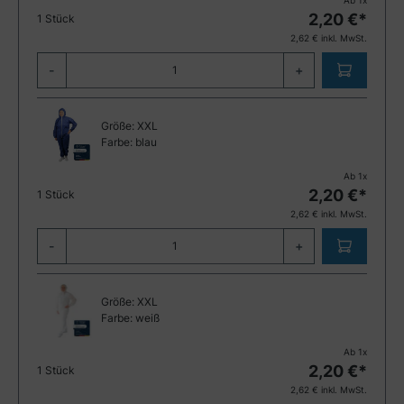
2,20
€*
1 Stück
2,62
€ inkl. MwSt.
-
+
Größe:
XXL
Farbe:
blau
Ab
1
x
2,20
€*
1 Stück
2,62
€ inkl. MwSt.
-
+
Größe:
XXL
Farbe:
weiß
Ab
1
x
2,20
€*
1 Stück
2,62
€ inkl. MwSt.