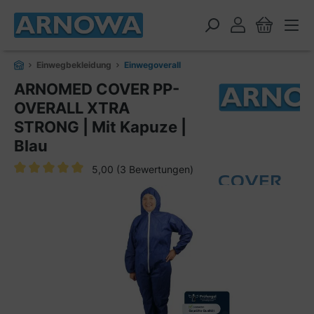
alt springen
Einwegbekleidung
Einwegoverall
ARNOMED COVER PP-
OVERALL XTRA
STRONG | Mit Kapuze |
Blau
5,00
(3 Bewertungen)
Durchschnittliche Bewertung von 5 von 5 Sternen
Bildergalerie überspringen