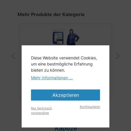
Produktgalerie überspringen
Mehr Produkte der Kategorie
Diese Website verwendet Cookies,
ARNOMED COVER Overall | Blau
A
um eine bestmögliche Erfahrung
bieten zu können.
L
XL
XXL
XXXL
Mehr Informationen ...
€*
1,76 €*
Größe:
L
| Farbe:
blau
G
St.
2,09 €
inkl. MwSt.
Akzeptieren
Konfigurieren
Nur technisch
notwendige
Maleroverall mit praktischer
Kapuze