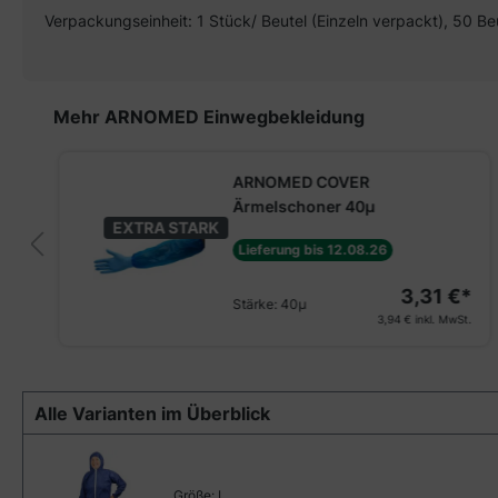
Verpackungseinheit: 1 Stück/ Beutel (Einzeln verpackt), 50 Be
Produktgalerie überspringen
Mehr ARNOMED Einwegbekleidung
ARNOMED COVER
Ärmelschoner 40µ
EXTRA STARK
Lieferung bis 12.08.26
3,31 €*
Stärke:
40µ
3,94 €
inkl. MwSt.
Alle Varianten im Überblick
Größe:
L