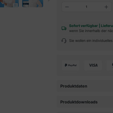
Produkt Anzahl: G
Sofort verfügbar
|
Liefer
wenn Sie innerhalb der nä
Sie wollen ein individuell
Produktdaten
Produktdownloads