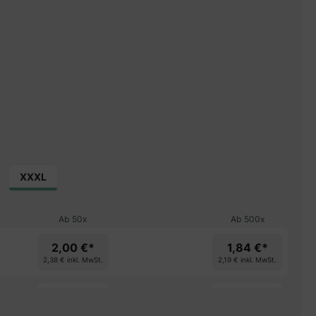
on 5 von 5 Sternen
XXXL
Ab
50
x
Ab
500
x
2,00 €*
1,84 €*
2,38 €
inkl. MwSt.
2,19 €
inkl. MwSt.
spare 9%
spare 16%