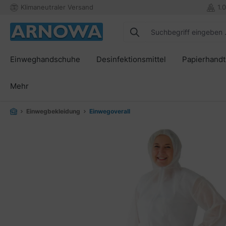
Klimaneutraler Versand
1.
springen
Zur Hauptnavigation springen
Einweghandschuhe
Desinfektionsmittel
Papierhand
Mehr
Einwegbekleidung
Einwegoverall
Bildergalerie überspringen