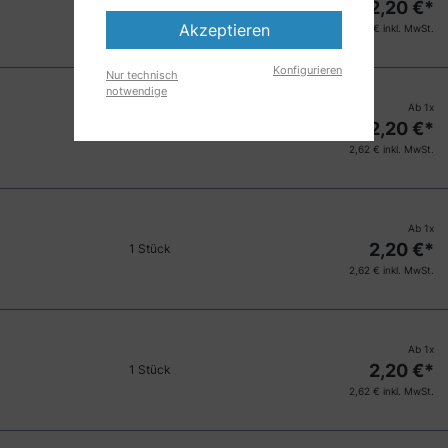
2,20
€*
1 Stück
Akzeptieren
2,62
€ inkl. MwSt.
Konfigurieren
Nur technisch
notwendige
Ab
1
x
2,20
€*
1 Stück
2,62
€ inkl. MwSt.
Ab
1
x
2,20
€*
1 Stück
2,62
€ inkl. MwSt.
Ab
1
x
2,20
€*
1 Stück
2,62
€ inkl. MwSt.