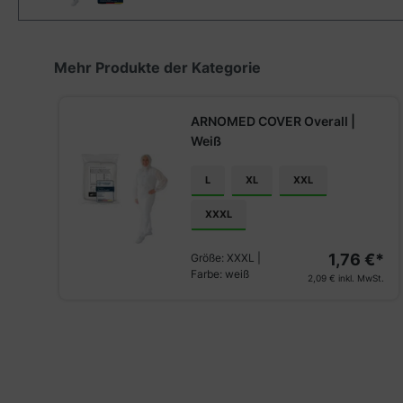
Produktgalerie überspringen
Mehr Produkte der Kategorie
ARNOMED COVER Overall |
Weiß
L
XL
XXL
XXXL
1,76 €*
Größe:
XXXL
|
Farbe:
weiß
2,09 €
inkl. MwSt.