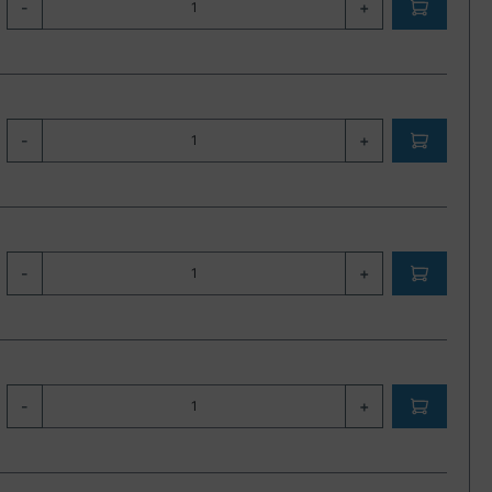
-
+
-
+
-
+
-
+