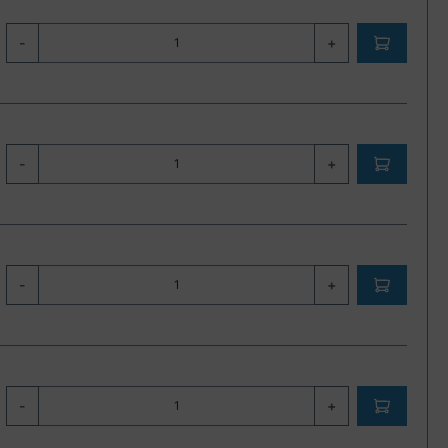
-
+
-
+
-
+
-
+