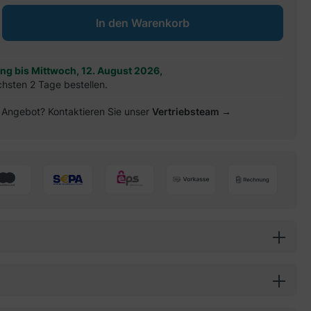
ib den gewünschten Wert ein oder benu
In den Warenkorb
ung bis Mittwoch, 12. August 2026,
chsten 2 Tage bestellen.
es Angebot? Kontaktieren Sie unser
Vertriebsteam →