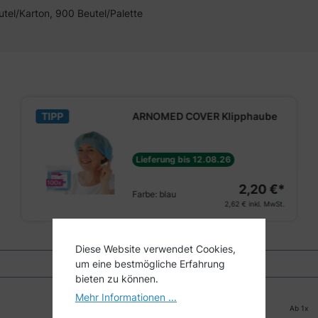
utel/Karton, 900 Beutel/Palette
TIPP
ARNOMED COVER Klipphaube
Lieferung bis 12.08.26
2,20 €*
Farbe:
blau
2,62 €
inkl. MwSt.
Diese Website verwendet Cookies,
um eine bestmögliche Erfahrung
bieten zu können.
Mehr Informationen ...
Ab
1
x