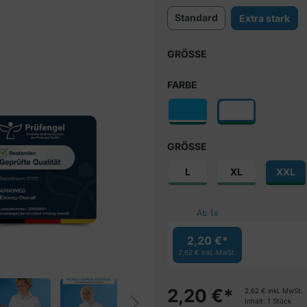
Durchschnittliche Bewertung v
Standard
Extra stark
GRÖSSE
FARBE
GRÖSSE
L
XL
XXL
Ab
1
x
2,20 €*
2,62 €
inkl. MwSt.
2,20
€
*
2,62
€
inkl. MwSt.
Inhalt:
1 Stück