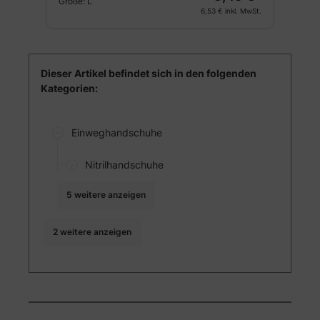
Größe:
L
G
St.
6,53 €
inkl. MwSt.
Dieser Artikel befindet sich in den folgenden
Kategorien:
Einweghandschuhe
Nitrilhandschuhe
5 weitere anzeigen
2 weitere anzeigen