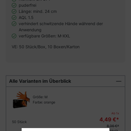
puderfrei
Länge: mind. 24 cm
AQL 1.5
verhindert schwitzende Hände während der
Anwendung
verfügbare Größen: M-XXL
VE: 50 Stück/Box, 10 Boxen/Karton
Alle Varianten im Überblick
Größe:
M
Farbe:
orange
Ab
1
x
4,49
€*
50 Stück
8,36 €*
5,34
€ inkl. MwSt.