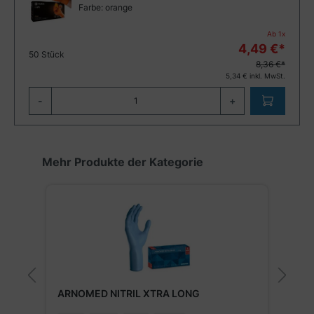
Farbe:
orange
Ab
1
x
4,49
€*
50 Stück
8,36 €*
5,34
€ inkl. MwSt.
-
+
Produktgalerie überspringen
Mehr Produkte der Kategorie
M
ARNOMED NITRIL XTRA LONG
N