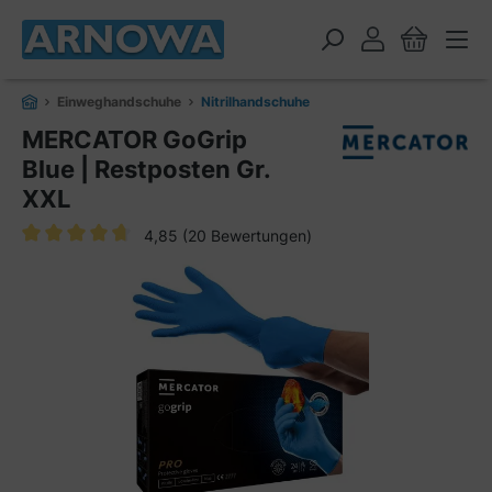
alt springen
Einweghandschuhe
Nitrilhandschuhe
MERCATOR GoGrip
Blue | Restposten Gr.
XXL
4,85
(20 Bewertungen)
Durchschnittliche Bewertung von 4.8 von 5 Sternen
Bildergalerie überspringen