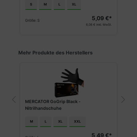
S
M
L
XL
€*
5,09 €*
Größe:
S
G
St.
6,06 €
inkl. MwSt.
Produktgalerie überspringen
Mehr Produkte des Herstellers
MERCATOR GoGrip Black -
M
Nitrilhandschuhe
N
M
L
XL
XXL
€*
5,49 €*