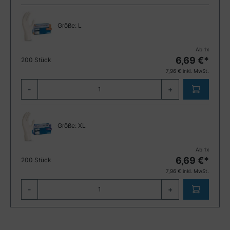
Größe:
L
Ab
1
x
6,69
€*
200 Stück
7,96
€ inkl. MwSt.
-
+
Größe:
XL
Ab
1
x
6,69
€*
200 Stück
7,96
€ inkl. MwSt.
-
+