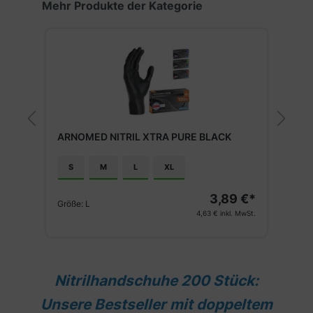
Produktgalerie überspringen
Mehr Produkte der Kategorie
ARNOMED NITRIL XTRA PURE BLACK
A
S
M
L
XL
€*
3,89 €*
Größe:
L
G
St.
4,63 €
inkl. MwSt.
Nitrilhandschuhe 200 Stück:
Unsere Bestseller mit doppeltem