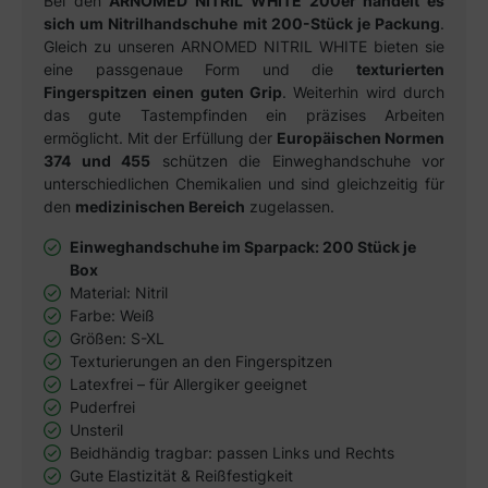
Bei den
ARNOMED NITRIL WHITE 200er handelt es
sich um Nitrilhandschuhe mit 200-Stück je Packung
.
Gleich zu unseren ARNOMED NITRIL WHITE bieten sie
eine passgenaue Form und die
texturierten
Fingerspitzen einen guten Grip
. Weiterhin wird durch
das gute Tastempfinden ein präzises Arbeiten
ermöglicht. Mit der Erfüllung der
Europäischen Normen
374 und 455
schützen die Einweghandschuhe vor
unterschiedlichen Chemikalien und sind gleichzeitig für
den
medizinischen Bereich
zugelassen.
Einweghandschuhe im Sparpack: 200 Stück je
Box
Material: Nitril
Farbe: Weiß
Größen: S-XL
Texturierungen an den Fingerspitzen
Latexfrei – für Allergiker geeignet
Puderfrei
Unsteril
Beidhändig tragbar: passen Links und Rechts
Gute Elastizität & Reißfestigkeit