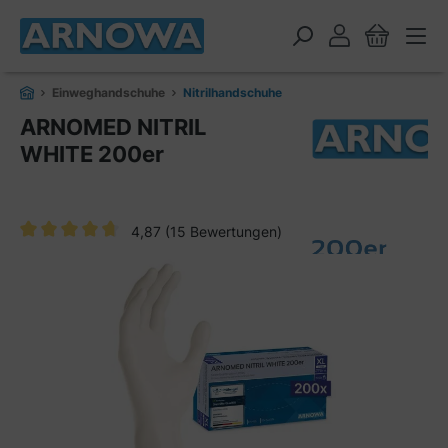
alt springen
Einweghandschuhe
Nitrilhandschuhe
ARNOMED NITRIL
WHITE 200er
4,87
(15 Bewertungen)
Durchschnittliche Bewertung von 4.8 von 5 Sternen
Bildergalerie überspringen