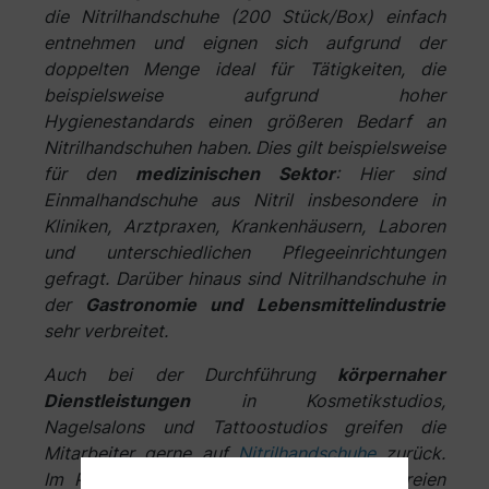
die Nitrilhandschuhe (200 Stück/Box) einfach
entnehmen und eignen sich aufgrund der
doppelten Menge ideal für Tätigkeiten, die
beispielsweise aufgrund hoher
Hygienestandards einen größeren Bedarf an
Nitrilhandschuhen haben. Dies gilt beispielsweise
für den
medizinischen Sektor
: Hier sind
Einmalhandschuhe aus Nitril insbesondere in
Kliniken, Arztpraxen, Krankenhäusern, Laboren
und unterschiedlichen Pflegeeinrichtungen
gefragt. Darüber hinaus sind Nitrilhandschuhe in
der
Gastronomie und Lebensmittelindustrie
sehr verbreitet.
Auch bei der Durchführung
körpernaher
Dienstleistungen
in Kosmetikstudios,
Nagelsalons und Tattoostudios greifen die
Mitarbeiter gerne auf
Nitrilhandschuhe
zurück.
Im Privatgebrauch eignen sich die latexfreien