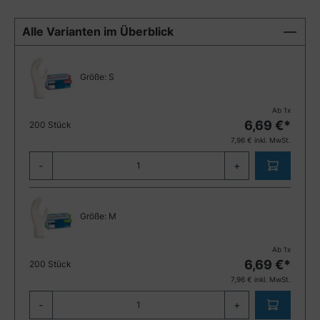
Alle Varianten im Überblick
Größe:
S
Ab
1
x
6,69
€*
200 Stück
7,96
€ inkl. MwSt.
-
+
Größe:
M
Ab
1
x
6,69
€*
200 Stück
7,96
€ inkl. MwSt.
-
+