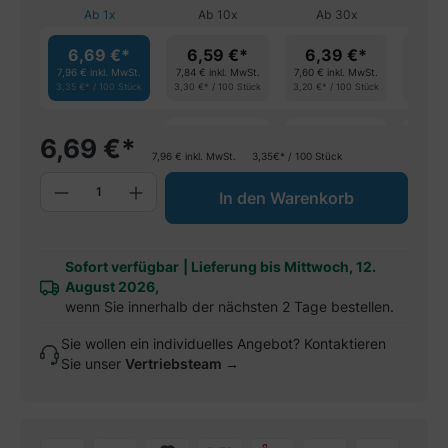
Ab
1
x
Ab
10
x
Ab
30
x
Ab
6,69 €*
6,59 €*
6,39 €*
6,
7,96 €
inkl. MwSt.
7,84 €
inkl. MwSt.
7,60 €
inkl. MwSt.
7,37 €
i
3,35 €* / 100 Stück
3,30 €* / 100 Stück
3,20 €* / 100 Stück
3,10 €* 
spare 1%
spare 4%
spa
6,69
€
*
7,96
€
inkl. MwSt.
3,35€* / 100 Stück
Produkt Anzahl: Gib den gewünschten W
In den Warenkorb
Sofort verfügbar
|
Lieferung bis Mittwoch, 12.
August 2026,
wenn Sie innerhalb der nächsten 2 Tage bestellen.
Sie wollen ein individuelles Angebot? Kontaktieren
Sie unser
Vertriebsteam →