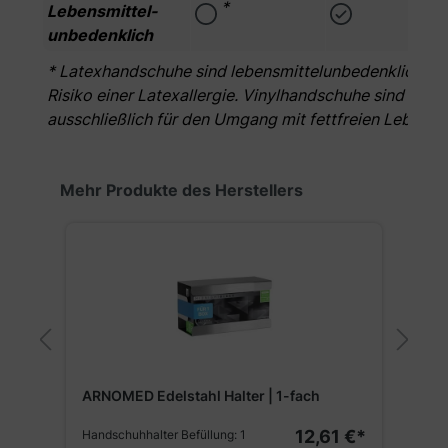
*
Lebensmittel­
unbedenklich
* Latexhandschuhe sind lebensmittelunbedenklich. Zu 
Risiko einer Latexallergie. Vinylhandschuhe sind bedin
ausschließlich für den Umgang mit fettfreien Lebens
Produktgalerie überspringen
Mehr Produkte des Herstellers
A
ARNOMED Edelstahl Halter | 1-fach
|
12,61 €*
Handschuhhalter Befüllung:
1