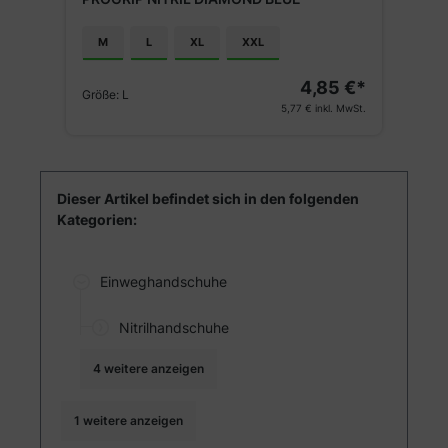
M
L
XL
XXL
€*
4,85 €*
Größe:
L
G
St.
5,77 €
inkl. MwSt.
Dieser Artikel befindet sich in den folgenden
Kategorien:
Einweghandschuhe
Nitrilhandschuhe
4 weitere anzeigen
1 weitere anzeigen