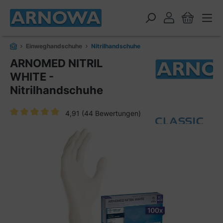
alt springen
Einweghandschuhe
Nitrilhandschuhe
ARNOMED NITRIL
WHITE -
Nitrilhandschuhe
4,91
(44 Bewertungen)
Durchschnittliche Bewertung von 4.9 von 5 Sternen
Bildergalerie überspringen