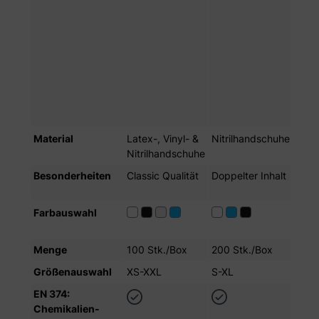
NITR
PEP
GRE
NITR
GRE
NITR
SUN
YEL
Material
Latex-, Vinyl- &
Nitrilhandschuhe
Nitr
Nitrilhandschuhe
Besonderheiten
Classic Qualität
Doppelter Inhalt
Pre
Quali
Farbauswahl
Menge
100 Stk./Box
200 Stk./Box
100 
Größenauswahl
XS-XXL
S-XL
XS-
EN 374:
Chemikalien­