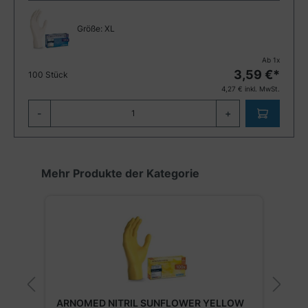
Größe:
XL
Ab
1
x
3,59
€*
100 Stück
4,27
€ inkl. MwSt.
-
+
Produktgalerie überspringen
Mehr Produkte der Kategorie
M
ARNOMED NITRIL SUNFLOWER YELLOW
N