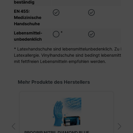
beständig
EN 455:
Medizinische
Handschuhe
*
Lebensmittel­
unbedenklich
* Latexhandschuhe sind lebensmittelunbedenklich. Zu beachten
Latexallergie. Vinylhandschuhe sind bedingt lebensmitteltaug
mit fettfreien Lebensmitteln empfohlen werden.
Produktgalerie überspringen
Mehr Produkte des Herstellers
PROGRIP NITRIL DIAMOND BLUE
A