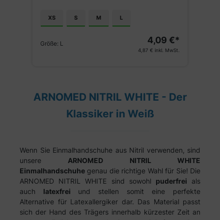
XS
S
M
L
€*
4,09 €*
Größe:
L
G
St.
4,87 €
inkl. MwSt.
ARNOMED NITRIL WHITE - Der
Klassiker in Weiß
Wenn Sie Einmalhandschuhe aus Nitril verwenden, sind
unsere
ARNOMED NITRIL WHITE
Einmalhandschuhe
genau die richtige Wahl für Sie! Die
ARNOMED NITRIL WHITE sind sowohl
puderfrei
als
auch
latexfrei
und stellen somit eine perfekte
Alternative für Latexallergiker dar. Das Material passt
sich der Hand des Trägers innerhalb kürzester Zeit an