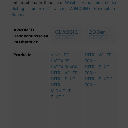
entsprechenden Shopseite:
Welcher Handschuh ist der
Richtige für mich? Unsere ARNOMED Handschuh-
Serien
.
ARNOMED
Handschuhserien
im Überblick
Produkte
VINYL PF
NITRIL WHITE
NIT
LATEX PF
200er
BLU
LATEX BLACK
NITRIL BLUE
NITR
NITRIL WHITE
200er
NITR
NITRIL BLUE
NITRIL BLACK
LAV
NITRIL
200er
VIO
MIDNIGHT
NITR
BLACK
LAV
NITR
BLO
NITR
MAG
PIN