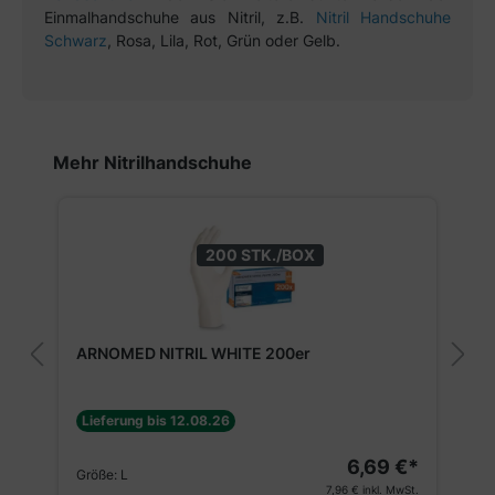
Einmalhandschuhe aus Nitril, z.B.
Nitril Handschuhe
Schwarz
, Rosa, Lila, Rot, Grün oder Gelb.
Produktgalerie überspringen
Mehr Nitrilhandschuhe
200 STK./BOX
ARNOMED NITRIL WHITE 200er
Lieferung bis 12.08.26
6,69 €*
Größe:
L
7,96 €
inkl. MwSt.