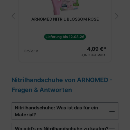
W
ARNOMED NITRIL BLOSSOM ROSE
Lieferung bis 12.08.26
€*
4,09 €*
Größe:
M
G
St.
4,87 €
inkl. MwSt.
Nitrilhandschuhe von ARNOMED -
Fragen & Antworten
Nitrilhandschuhe: Was ist das für ein
Material?
Wo gibt’s es Nitrilhandschuhe zu kaufen?