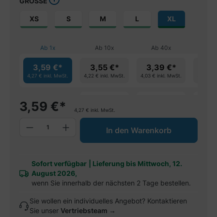
GRÖSSE
XS
S
M
L
XL
Ab
1
x
Ab
10
x
Ab
40
x
Ab
3,59 €*
3,55 €*
3,39 €*
3,2
4,27 €
inkl. MwSt.
4,22 €
inkl. MwSt.
4,03 €
inkl. MwSt.
3,92 €
in
spare 1%
spare 5%
spa
3,59
€
*
4,27
€
inkl. MwSt.
Produkt Anzahl: Gib den gewünschten W
In den Warenkorb
Sofort verfügbar
|
Lieferung bis Mittwoch, 12.
August 2026,
wenn Sie innerhalb der nächsten 2 Tage bestellen.
Sie wollen ein individuelles Angebot? Kontaktieren
Sie unser
Vertriebsteam →