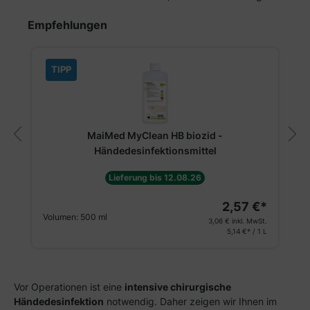
Produktgalerie überspringen
Empfehlungen
TIPP
MaiMed MyClean HB biozid -
Händedesinfektionsmittel
Lieferung bis 12.08.26
2,57 €*
Volumen:
500 ml
3,06 €
inkl. MwSt.
5,14 €* / 1 L
Vor Operationen ist eine
intensive chirurgische
Händedesinfektion
notwendig. Daher zeigen wir Ihnen im