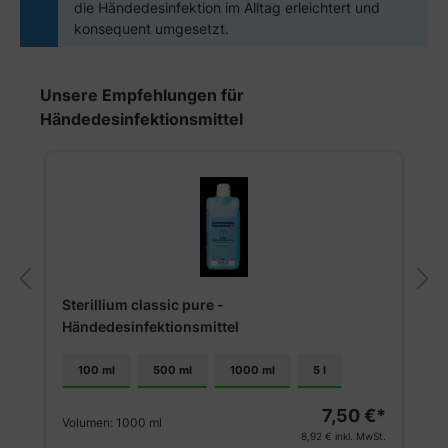
die Händedesinfektion im Alltag erleichtert und
konsequent umgesetzt.
Produktgalerie überspringen
Unsere Empfehlungen für
Händedesinfektionsmittel
Sterillium classic pure -
Händedesinfektionsmittel
100 ml
500 ml
1000 ml
5 l
7,50 €*
Volumen:
1000 ml
8,92 €
inkl. MwSt.