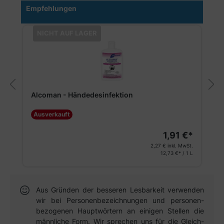
Produktgalerie überspringen
Empfehlungen
NICHT AUF LAGER
Alcoman - Händedesinfektion
Ausverkauft
1,91 €*
2,27 €
inkl. MwSt.
12,73 €* / 1 L
Aus Gründen der besseren Lesbar­keit verwen­den
wir bei Personen­bezeich­nungen und personen­
bezogenen Haupt­wörtern an einigen Stellen die
männ­liche Form. Wir sprechen uns für die Gleich­