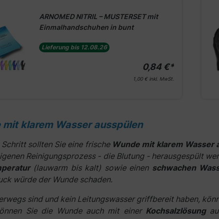
ARNOMED NITRIL – MUSTERSET mit
Einmalhandschuhen in bunt
Lieferung bis 12.08.26
0,84 €*
1,00 €
inkl. MwSt.
 mit klarem Wasser ausspülen
Schritt sollten Sie eine frische
Wunde mit klarem Wasser 
igenen Reinigungsprozess - die Blutung - herausgespült wer
mperatur
(lauwarm bis kalt) sowie einen
schwachen Wasse
uck würde der Wunde schaden.
nterwegs sind und kein Leitungswasser griffbereit haben, kö
 können Sie die Wunde auch mit einer
Kochsalzlösung
au