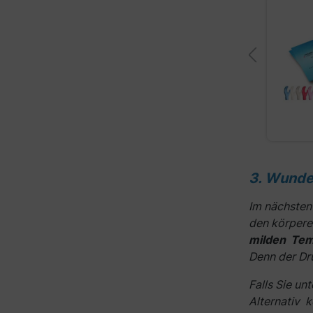
ARNOMED NITRIL LAVA RED
XS
S
M
L
XL
4,09 €*
Größe:
M
4,87 €
inkl. MwSt.
3. Wunde
Im nächsten 
den körpere
milden Te
Denn der Dr
Falls Sie u
Alternativ