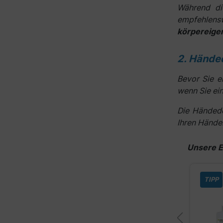
Während di
empfehlensw
körpereige
2. Hände
Bevor Sie e
wenn Sie e
Die Händede
Ihren Hände
Produktga
Unsere E
Sterillium classic pure -
TIPP
Händedesinfektionsmittel
100 ml
500 ml
1000 ml