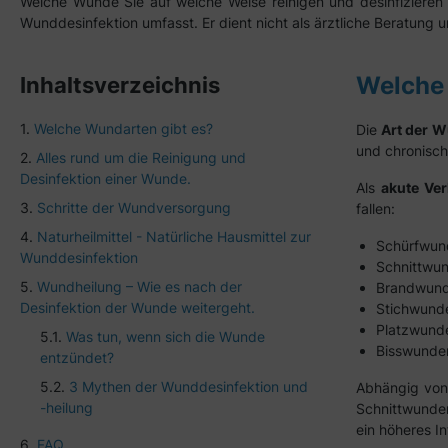
Welche Wunde Sie auf welche Weise reinigen und desinfizieren s
Wunddesinfektion umfasst. Er dient nicht als ärztliche Beratung 
Welche 
Inhaltsverzeichnis
Welche Wundarten gibt es?
Die
Art der 
und chronisch
Alles rund um die Reinigung und
Desinfektion einer Wunde.
Als
akute Ve
Schritte der Wundversorgung
fallen:
Naturheilmittel - Natürliche Hausmittel zur
Schürfwun
Wunddesinfektion
Schnittwu
Wundheilung – Wie es nach der
Brandwun
Desinfektion der Wunde weitergeht.
Stichwund
Platzwund
Was tun, wenn sich die Wunde
Bisswunde
entzündet?
3 Mythen der Wunddesinfektion und
Abhängig von
-heilung
Schnittwunde
ein höheres In
FAQ