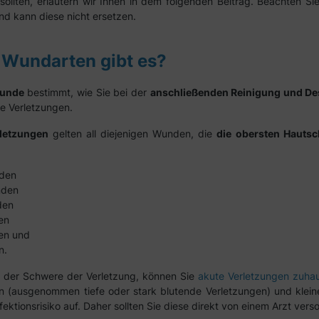
ollten, erläutern wir Ihnen in dem folgenden Beitrag. Beachten Si
und kann diese nicht ersetzen.
Wundarten gibt es?
Wunde
bestimmt, wie Sie bei der
anschließenden Reinigung und Des
e Verletzungen.
rletzungen
gelten all diejenigen Wunden, die
die obersten Hautsc
den
nden
den
en
en und
n.
 der Schwere der Verletzung, können Sie
akute Verletzungen zuha
n (ausgenommen tiefe oder stark blutende Verletzungen) und klei
fektionsrisiko auf. Daher sollten Sie diese direkt von einem Arzt vers