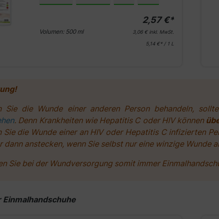
2,57 €*
Volumen:
500 ml
3,06 €
inkl. MwSt.
5,14 €* / 1 L
ung!
 Sie die Wunde einer anderen Person behandeln, sollte
ehen
. Denn Krankheiten wie Hepatitis C oder HIV können
übe
 Sie die Wunde einer an HIV oder Hepatitis C infizierten Pe
r dann anstecken, wenn Sie selbst nur eine winzige Wunde a
en Sie bei der Wundversorgung somit immer Einmalhandschuh
lerie überspringen
r Einmalhandschuhe