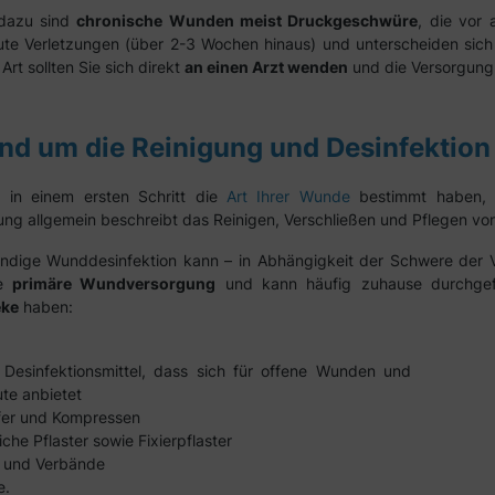
 dazu sind
chronische Wunden meist Druckgeschwüre
, die vor 
ute Verletzungen (über 2-3 Wochen hinaus) und unterscheiden sich
rt sollten Sie sich direkt
an einen Arzt wenden
und die Versorgung
und um die Reinigung und Desinfektio
in einem ersten Schritt die
Art Ihrer Wunde
bestimmt haben, 
g allgemein beschreibt das Reinigen, Verschließen und Pflegen vo
tändige Wunddesinfektion kann – in Abhängigkeit der Schwere der
ie
primäre Wundversorgung
und kann häufig zuhause durchgefü
eke
haben:
 Desinfektionsmittel, dass sich für offene Wunden und
te anbietet
pfer und Kompressen
che Pflaster sowie Fixierpflaster
n und Verbände
e.