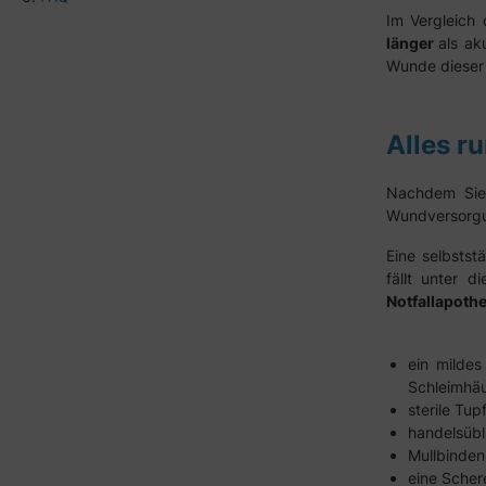
Im Vergleich
länger
als ak
Wunde dieser A
Alles r
Nachdem Sie 
Wundversorgun
Eine selbsts
fällt unter d
Notfallapoth
ein mildes
Schleimhäu
sterile Tu
handelsübli
Mullbinde
eine Scher