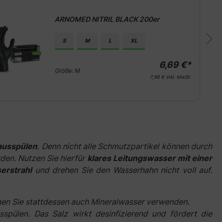
ARNOMED NITRIL BLACK 200er
S
M
L
XL
6,69 €*
Größe:
M
7,96 €
inkl. MwSt.
ausspülen
. Denn nicht alle Schmutzpartikel können durch
den. Nutzen Sie hierfür
klares Leitungswasser mit einer
rstrahl
und drehen Sie den Wasserhahn nicht voll auf.
nnen Sie stattdessen auch Mineralwasser verwenden.
sspülen. Das Salz wirkt desinfizierend und fördert die