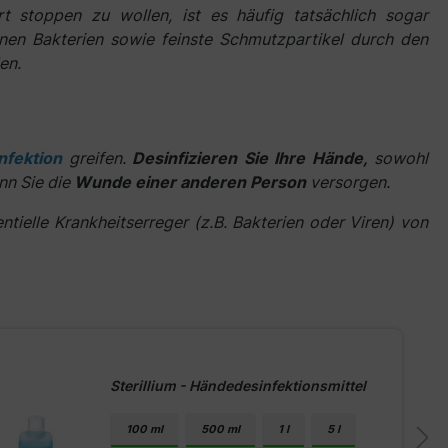
 stoppen zu wollen, ist es häufig tatsächlich sogar
nen Bakterien sowie feinste Schmutzpartikel durch den
en.
nfektion
greifen.
Desinfizieren Sie Ihre Hände,
sowohl
nn Sie die
Wunde einer anderen Person
versorgen.
tielle Krankheitserreger (z.B. Bakterien oder Viren) von
Sterillium - Händedesinfektionsmittel
100 ml
500 ml
1 l
5 l