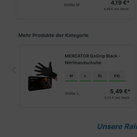
4,19 €*
Größe:
M
4,99 €
inkl. MwSt.
Produktgalerie überspringen
Mehr Produkte der Kategorie
MERCATOR GoGrip Black -
Nitrilhandschuhe
M
L
XL
XXL
€*
5,49 €*
Größe:
L
St.
6,53 €
inkl. MwSt.
Unsere Rai