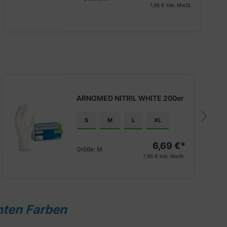
7,96 €
inkl. MwSt.
ARNOMED NITRIL WHITE 200er
S
M
L
XL
6,69 €*
Größe:
M
7,96 €
inkl. MwSt.
nten Farben