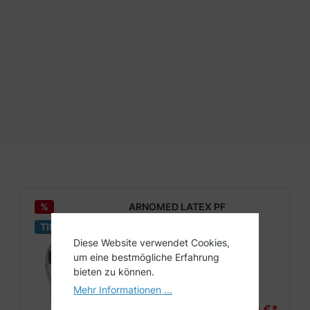
%
ARNOMED LATEX PF
TIPP
Diese Website verwendet Cookies,
XS
S
M
L
um eine bestmögliche Erfahrung
ELASTISCH
bieten zu können.
XL
Mehr Informationen ...
3,49 €*