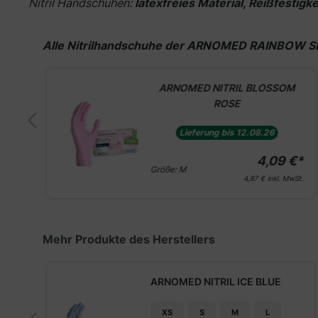
Nitril Handschuhen:
latexfreies Material, Reißfestigk
Produktgalerie überspringen
Alle Nitrilhandschuhe der ARNOMED RAINBOW S
R
ARNOMED NITRIL BLOSSOM
ROSE
Lieferung bis 12.08.26
€*
4,09 €*
Größe:
M
St.
4,87 €
inkl. MwSt.
Produktgalerie überspringen
Mehr Produkte des Herstellers
ARNOMED NITRIL ICE BLUE
XS
S
M
L