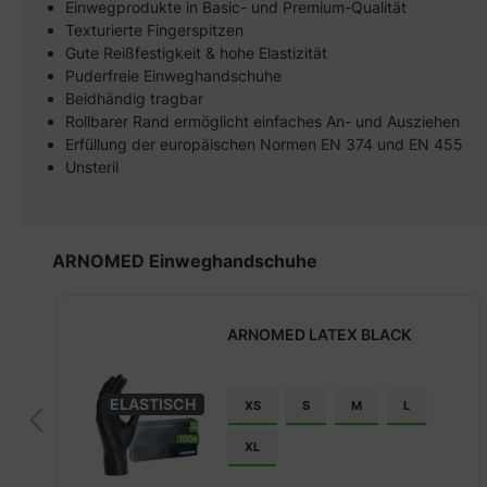
Einwegprodukte in Basic- und Premium-Qualität
Texturierte Fingerspitzen
Gute Reißfestigkeit & hohe Elastizität
Puderfreie Einweghandschuhe
Beidhändig tragbar
Rollbarer Rand ermöglicht einfaches An- und Ausziehen
Erfüllung der europäischen Normen EN 374 und EN 455
Unsteril
Produktgalerie überspringen
ARNOMED Einweghandschuhe
ARNOMED LATEX BLACK
ELASTISCH
XS
S
M
L
XL