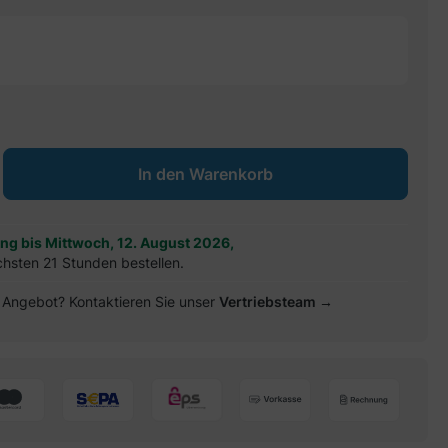
ib den gewünschten Wert ein oder benu
In den Warenkorb
ung bis Mittwoch, 12. August 2026,
chsten 21 Stunden bestellen.
es Angebot? Kontaktieren Sie unser
Vertriebsteam →