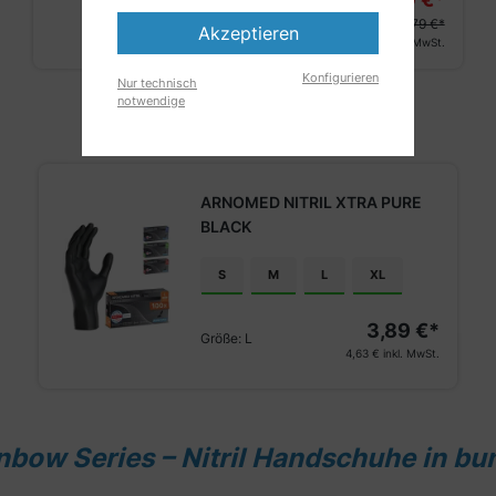
Größe:
M
3,79 €*
Akzeptieren
4,15 €
inkl. MwSt.
Konfigurieren
Nur technisch
notwendige
ARNOMED NITRIL XTRA PURE
BLACK
S
M
L
XL
3,89 €*
Größe:
L
4,63 €
inkl. MwSt.
nbow Series – Nitril Handschuhe in bu