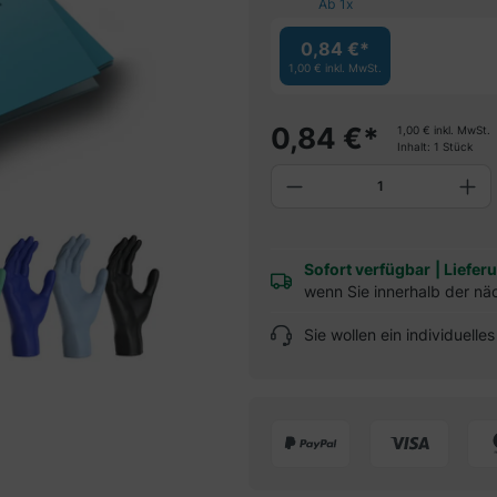
Ab
1
x
0,84 €*
1,00 €
inkl. MwSt.
0,84
€
*
1,00
€
inkl. MwSt.
Inhalt:
1 Stück
Produkt Anzahl: G
Sofort verfügbar
|
Liefer
wenn Sie innerhalb der nä
Sie wollen ein individuell