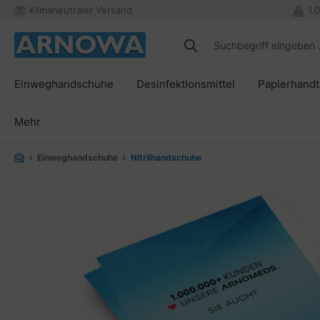
Klimaneutraler Versand
1.
springen
Zur Hauptnavigation springen
Einweghandschuhe
Desinfektionsmittel
Papierhand
Mehr
Einweghandschuhe
Nitrilhandschuhe
Bildergalerie überspringen