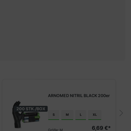
ARNOMED NITRIL BLACK 200er
200 STK./BOX
S
M
L
XL
6,69 €*
Größe:
M