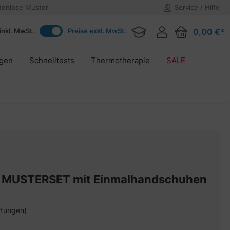
tenlose Muster
Service / Hilfe
inkl. MwSt.
Preise exkl. MwSt.
0,00 €*
agen
Schnelltests
Thermotherapie
SALE
 MUSTERSET mit Einmalhandschuhen
rtungen)
on 5 von 5 Sternen