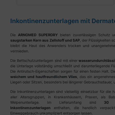
Inkontinenzunterlagen mit Derm
Die
ARNOMED SUPERDRY
bieten zuverlässigen Schutz u
saugstarken Kern aus Zellstoff und SAP
, der Flüssigkeiten s
bleibt die Haut des Anwenders trocken und unangenehme 
vermieden.
Die Bettschutzunterlagen sind mit einer
wasserundurchlässi
die Unterlage vollständig umschließt und darunterliegende Fl
Die Antirutsch-Eigenschaften sorgen für einen festen Halt. D
weichem und hautfreundlichem Vlies
, das ein angenehmes
Liegen oder Sitzen, besonders bei längerer Gebrauchsdauer, u
Die Inkontinenzunterlagen sind vielseitig einsetzbar für die
aller Altersgruppen, in Krankenhäusern, Praxen, als Ba
Welpenunterlage. Im Lieferumfang sind
30 h
Inkontinenzunterlagen
enthalten, die handlich verpac
Einweggebrauch unkompliziert entsorgen lassen.