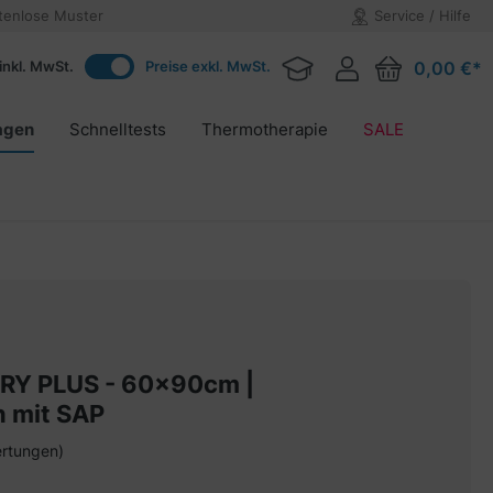
tenlose Muster
Service / Hilfe
inkl. MwSt.
Preise exkl. MwSt.
0,00 €*
agen
Schnelltests
Thermotherapie
SALE
Y PLUS - 60x90cm |
 mit SAP
rtungen)
on 4.8 von 5 Sternen