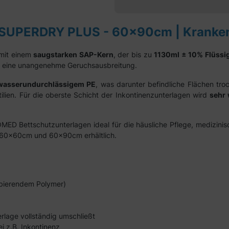
SUPERDRY PLUS - 60x90cm | Kranken
mit einem
saugstarken SAP-Kern
, der bis zu
1130ml ± 10%
Flüssi
ig eine unangenehme Geruchsausbreitung.
asserundurchlässigem PE
, was darunter befindliche Flächen tro
ilien. Für die oberste Schicht der Inkontinenzunterlagen wird
sehr 
ED Bettschutzunterlagen ideal für die häusliche Pflege, medizinis
, 60x60cm und 60x90cm erhältlich.
rbierendem Polymer)
rlage vollständig umschließt
i z.B. Inkontinenz