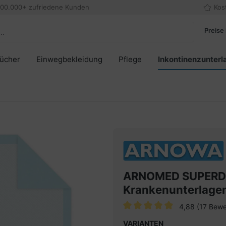
000.000+ zufriedene Kunden
Kos
Preise 
tücher
Einwegbekleidung
Pflege
Inkontinenzunterl
ARNOMED SUPERDR
Krankenunterlagen
4,88
(17 Bewe
Durchschnittliche Bewertung v
VARIANTEN