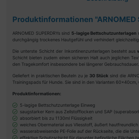
Produktinformationen "ARNOMED 
ARNOMED SUPERDRYs sind
5-lagige Bettschutzunterlagen
durchgängig trockenes Hautgefühl und verhindert gleichzeit
Die unterste Schicht der Inkontinenzunterlagen besteht aus
w
Schicht bieten zudem einen sicheren Halt auch jeglichen Text
den Tragekomfort insbesondere bei längerer Gebrauchsdauer.
Geliefert in praktischen Beuteln zu je
30 Stück
sind die ARNOM
Trainingspads für Hunde. Sie sind in den Varianten 60x40cm
Produktinformationen:
5-lagige Bettschutzunterlage Einweg
saugstarker Kern aus
Zellstofflocken und SAP (superabso
absorbiert bis zu 1130ml Flüssigkeit
weiches Obermaterial aus Vliesstoff, äußert hautfreundlich
wasserabweisende PE-Folie auf der Rückseite, die die Unte
effektive Schutzschicht für darunter befindliche Flächen be