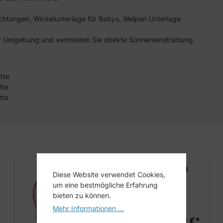
chtungen, Wickelunterlage für Babys, Welpen Unterlage
ner Umgebung und vermeiden Sie direkte Sonneneinstrahlung.
tte
tte
tte
ARNOMED NITRIL BLOSSOM
Diese Website verwendet Cookies,
ROSE
um eine bestmögliche Erfahrung
bieten zu können.
Lieferung bis 11.08.26
Mehr Informationen ...
4,09 €*