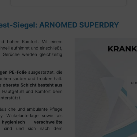
atest-Siegel: ARNOMED SUPERDRY
nd hohen Komfort. Mit einem
chnell aufnimmt und einschließt,
Gerüche werden gleichzeitig
gen PE-Folie
ausgestattet, die
ächen sauber und trocken hält.
co
ie
oberste Schicht besteht aus
 Hautgefühl und Komfort beim
nterstützt.
 häusliche und ambulante Pflege
by Wickelunterlage sowie als
ygienisch verschweißte
kt sind und sich nach dem