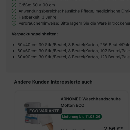
Größe: 60 x 90 cm
Anwendungsbereiche: häusliche Pflege, medizinische Einri
Haltbarkeit: 3 Jahre
Verbraucherhinweise: Bitte lagern Sie die Ware in trocke
Verpackungseinheiten:
60x40cm: 30 Stk./Beutel, 8 Beutel/Karton, 256 Beutel/Pale
60x60cm: 30 Stk./Beutel, 8 Beutel/Karton, 192 Beutel/Pale
60x90cm: 30 Stk./Beutel, 8 Beutel/Karton, 128 Beutel/Pale
Produktgalerie überspringen
Andere Kunden interessierte auch
ARNOMED Waschhandschuhe
Molton ECO
ECO VARIANTE
Lieferung bis 11.08.26
2,56 €*