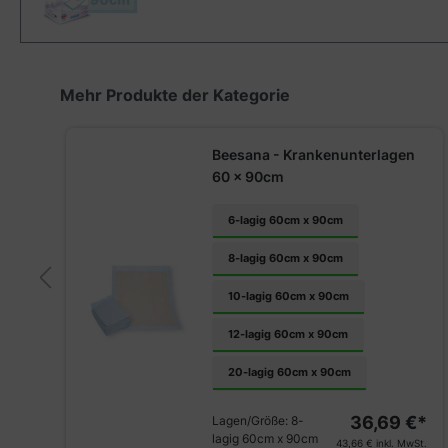
Produktgalerie überspringen
Mehr Produkte der Kategorie
Beesana - Krankenunterlagen
60 x 90cm
6-lagig 60cm x 90cm
8-lagig 60cm x 90cm
10-lagig 60cm x 90cm
12-lagig 60cm x 90cm
€*
20-lagig 60cm x 90cm
St.
36,69 €*
Lagen/Größe:
8-
lagig 60cm x 90cm
43,66 €
inkl. MwSt.