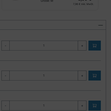
Größe:
M
7,96 €
inkl. MwSt.
-
+
-
+
-
+