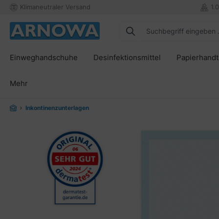
Klimaneutraler Versand
1.
springen
Zur Hauptnavigation springen
Einweghandschuhe
Desinfektionsmittel
Papierhand
Mehr
Inkontinenzunterlagen
Bildergalerie überspringen