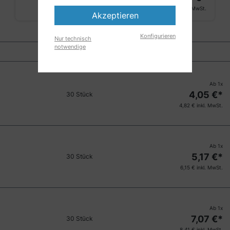
Größe:
S
4,87 €
inkl. MwSt.
Akzeptieren
Konfigurieren
Nur technisch
notwendige
Ab
1
x
4,05
€*
30 Stück
4,82
€ inkl. MwSt.
Ab
1
x
5,17
€*
30 Stück
6,15
€ inkl. MwSt.
Ab
1
x
7,07
€*
30 Stück
8,41
€ inkl. MwSt.