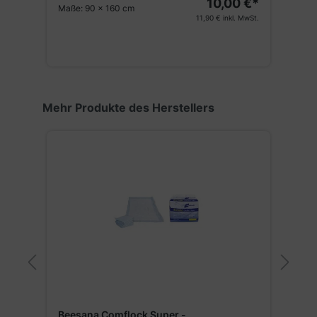
10,00 €*
M
Maße:
90 x 160 cm
St.
11,90 €
inkl. MwSt.
Produktgalerie überspringen
Mehr Produkte des Herstellers
0cm
M
F
Beesana Comflock Super -