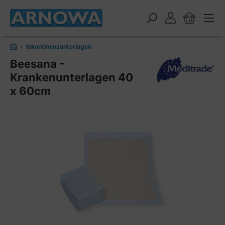
alt springen
Inkontinenzunterlagen
Beesana -
Krankenunterlagen 40
x 60cm
Bildergalerie überspringen