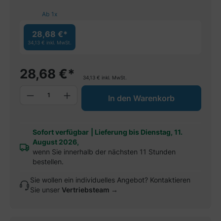
Ab
1
x
28,68 €*
34,13 €
inkl. MwSt.
28,68
€
*
34,13
€
inkl. MwSt.
Produkt Anzahl: Gib den gewünschten W
In den Warenkorb
Sofort verfügbar
|
Lieferung bis Dienstag, 11.
August 2026,
wenn Sie innerhalb der nächsten 11 Stunden
bestellen.
Sie wollen ein individuelles Angebot? Kontaktieren
Sie unser
Vertriebsteam →