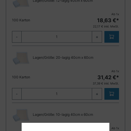
Lagen/Größe:
12-lagig 40cm x 60cm
Ab
1
x
18,63
€*
100 Karton
22,17
€ inkl. MwSt.
-
+
Lagen/Größe:
20-lagig 40cm x 60cm
Ab
1
x
31,42
€*
100 Karton
37,39
€ inkl. MwSt.
-
+
Lagen/Größe:
10-lagig 40cm x 60cm
Ab
1
x