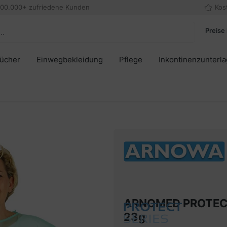
000.000+ zufriedene Kunden
Kos
Preise 
tücher
Einwegbekleidung
Pflege
Inkontinenzunterl
ARNOMED PROTECT 
23g