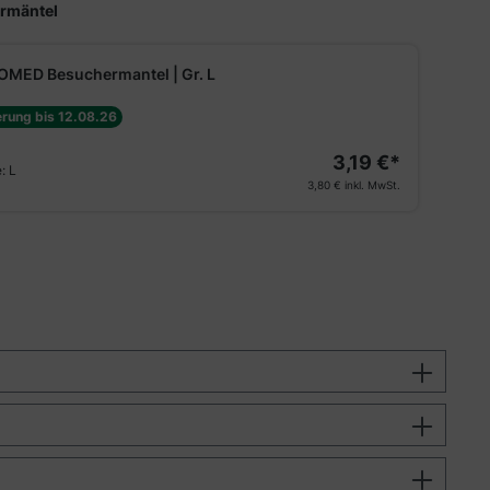
ermäntel
n
TECT Schutzkittel | Gr. XL
TIPP
MED Besuchermantel | Gr. L
s 12.08.26
erung bis 12.08.26
4,19 €*
e:
Blau - XL
3,19 €*
e:
L
4,99 €
inkl. MwSt.
3,80 €
inkl. MwSt.