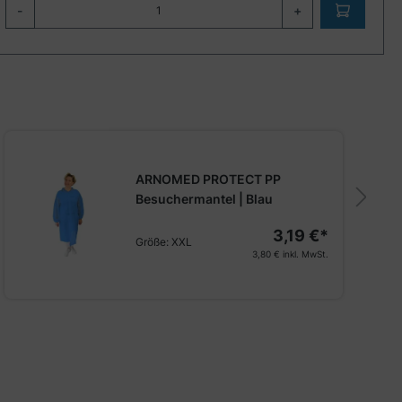
-
+
ARNOMED PROTECT PP
Besuchermantel | Blau
3,19 €*
Größe:
XXL
3,80 €
inkl. MwSt.