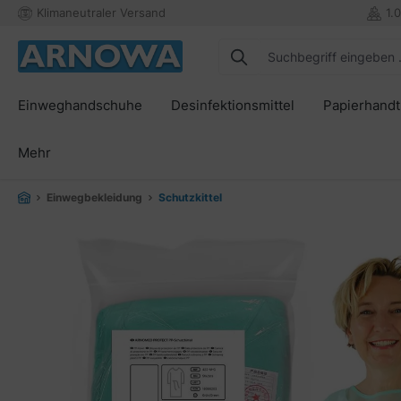
Klimaneutraler Versand
1.
springen
Zur Hauptnavigation springen
Einweghandschuhe
Desinfektionsmittel
Papierhand
Mehr
Einwegbekleidung
Schutzkittel
Bildergalerie überspringen