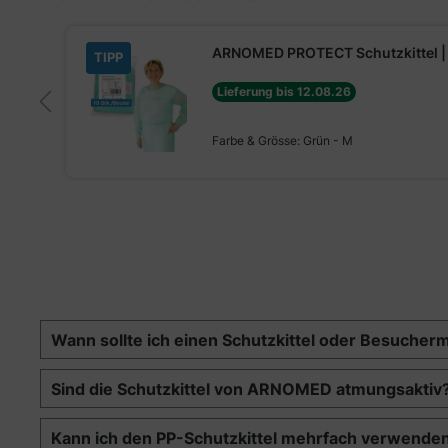
Produktgalerie überspringen
ARNOMED PROTECT Schutzkittel | 
TIPP
Lieferung bis 12.08.26
€*
Farbe & Grösse:
Grün - M
St.
Wann sollte ich einen Schutzkittel oder Besucher
Sind die Schutzkittel von ARNOMED atmungsaktiv
Kann ich den PP-Schutzkittel mehrfach verwende