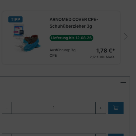
TIPP
ARNOMED COVER CPE-
Schuhüberzieher 3g
Lieferung bis 12.08.26
1,78 €*
Ausführung:
3g -
CPE
2,12 €
inkl. MwSt.
-
+