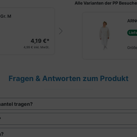
Alle Varianten der PP Besuch
Produktgalerie überspringe
Gr. M
ARNOMED PRO
TIPP
ARNO
Lieferung bi
Lief
4,19 €*
Farbe & Gröss
4,99 €
inkl. MwSt.
Größ
Fragen & Antworten zum Produkt
mantel tragen?
?
n?