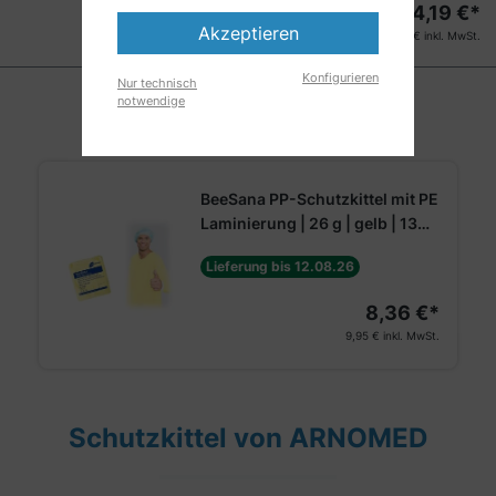
4,19
€*
10 Stück
Akzeptieren
4,99
€ inkl. MwSt.
Konfigurieren
Nur technisch
notwendige
BeeSana PP-Schutzkittel mit PE
Laminierung | 26 g | gelb | 136
x 136 cm
Lieferung bis 12.08.26
8,36 €*
9,95 €
inkl. MwSt.
Schutzkittel von ARNOMED