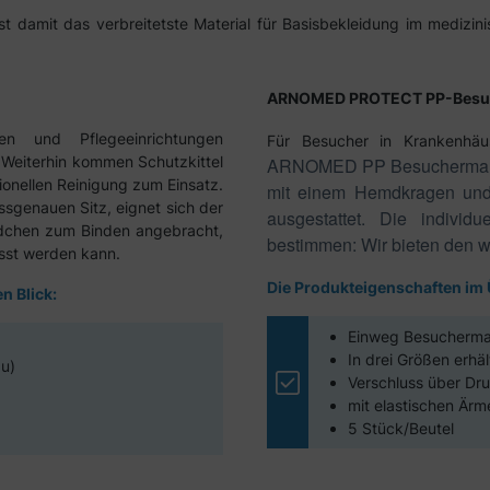
st damit das verbreitetste Material für Basisbekleidung im medizin
ARNOMED PROTECT PP-Besu
en und Pflegeeinrichtungen
Für Besucher in Krankenhäu
 Weiterhin kommen Schutzkittel
ARNOMED PP Besuchermantel.
ionellen Reinigung zum Einsatz.
mit einem Hemdkragen und 
ssgenauen Sitz, eignet sich der
ausgestattet. Die indivi
ndchen zum Binden angebracht,
bestimmen: Wir bieten den w
asst werden kann.
Die Produkteigenschaften im 
n Blick:
Einweg Besucherman
In drei Größen erhäl
au)
Verschluss über Dr
mit elastischen Är
5 Stück/Beutel