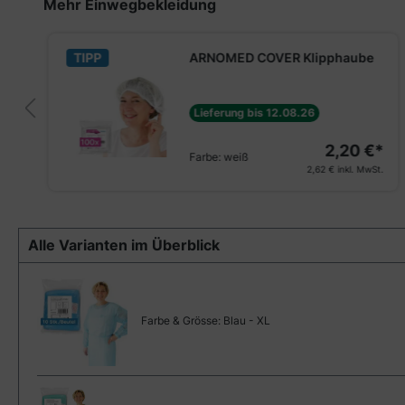
Produktgalerie überspringen
Mehr Einwegbekleidung
TIPP
ARNOMED COVER Klipphaube
Lieferung bis 12.08.26
2,20 €*
Farbe:
weiß
2,62 €
inkl. MwSt.
Alle Varianten im Überblick
Farbe & Grösse:
Blau - XL