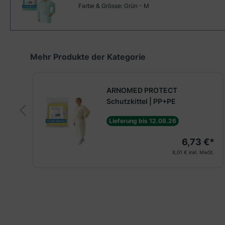
Farbe & Grösse:
Grün - M
Produktgalerie überspringen
Mehr Produkte der Kategorie
ARNOMED PROTECT
Schutzkittel | PP+PE
Lieferung bis 12.08.26
6,73 €*
€*
8,01 €
inkl. MwSt.
St.