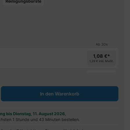
Reinigungsbürste
Ab
30
x
1,08 €*
1,29 €
inkl. MwSt.
spare 12%
ib den gewünschten Wert ein oder benu
In den Warenkorb
ung bis Dienstag, 11. August 2026,
chsten 1 Stunde und 43 Minuten bestellen.