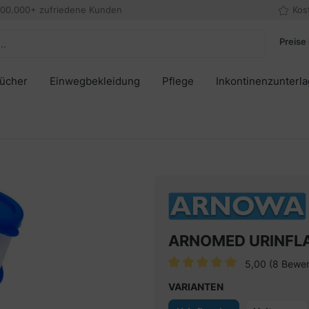
000.000+ zufriedene Kunden
Kos
Preise 
tücher
Einwegbekleidung
Pflege
Inkontinenzunterl
ARNOMED URINFL
5,00
(8 Bewe
Durchschnittliche Bewertung v
VARIANTEN