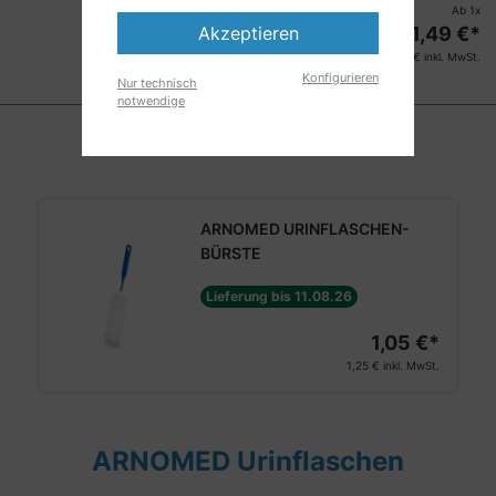
Ab
1
x
Akzeptieren
1,49
€*
1 Set
1,77
€ inkl. MwSt.
Konfigurieren
Nur technisch
notwendige
ARNOMED URINFLASCHEN-
BÜRSTE
Lieferung bis 11.08.26
1,05 €*
1,25 €
inkl. MwSt.
ARNOMED Urinflaschen