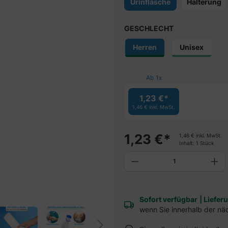
Urinflasche
Halterung
GESCHLECHT
Herren
Unisex
Ab
1
x
1,23 €*
1,46 €
inkl. MwSt.
1,23
€
*
1,46
€
inkl. MwSt.
Inhalt:
1 Stück
Produkt Anzahl: G
Sofort verfügbar
|
Liefer
wenn Sie innerhalb der nä