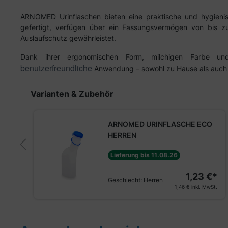
ARNOMED Urinflaschen bieten eine praktische und hygienisc
gefertigt, verfügen über ein Fassungsvermögen von bis zu 
Auslaufschutz gewährleistet.
Dank ihrer ergonomischen Form, milchigen Farbe und
benutzerfreundliche
Anwendung – sowohl zu Hause als auch
Produktgalerie überspringen
Varianten & Zubehör
ARNOMED URINFLASCHE ECO
HERREN
Lieferung bis 11.08.26
€*
1,23 €*
Geschlecht:
Herren
St.
1,46 €
inkl. MwSt.