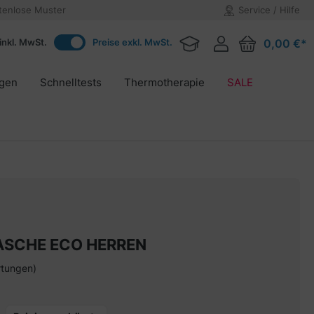
tenlose Muster
Service / Hilfe
inkl. MwSt.
Preise exkl. MwSt.
0,00 €*
agen
Schnelltests
Thermotherapie
SALE
ASCHE ECO HERREN
rtungen)
on 5 von 5 Sternen