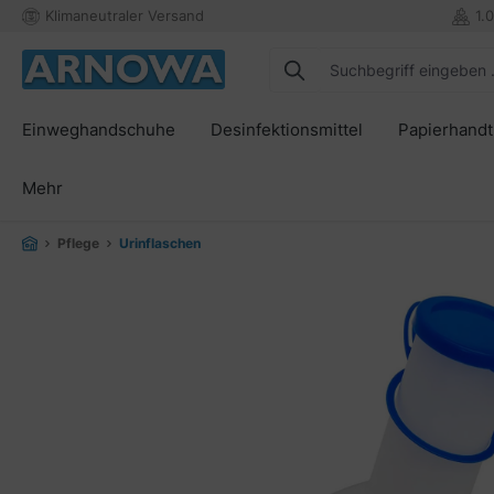
Klimaneutraler Versand
1.
springen
Zur Hauptnavigation springen
Einweghandschuhe
Desinfektionsmittel
Papierhand
Mehr
Pflege
Urinflaschen
Bildergalerie überspringen