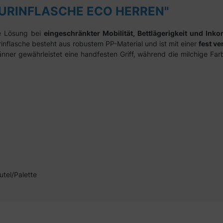
D URINFLASCHE ECO HERREN"
he Lösung bei
eingeschränkter Mobilität, Bettlägerigkeit und Inko
rinflasche besteht aus robustem PP-Material und ist mit einer
fest v
nner gewährleistet eine handfesten Griff, während die milchige Farbe
utel/Palette