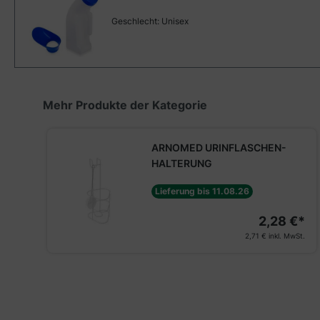
Geschlecht:
Unisex
Produktgalerie überspringen
Mehr Produkte der Kategorie
ARNOMED URINFLASCHEN-
HALTERUNG
Lieferung bis 11.08.26
2,28 €*
2,71 €
inkl. MwSt.