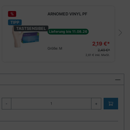
%
ARNOMED VINYL PF
TIPP
TASTSENSIBEL
Lieferung bis 11.08.26
2,19 €*
Größe:
M
2,49 €*
2,61 €
inkl. MwSt.
-
+