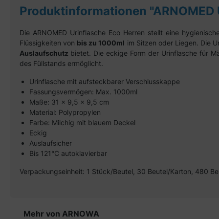
Produktinformationen "ARNOME
Die ARNOMED Urinflasche Eco Herren stellt eine hygienisc
Flüssigkeiten von
bis zu 1000ml
im Sitzen oder Liegen. Die U
Auslaufschutz
bietet. Die eckige Form der Urinflasche für Mä
des Füllstands ermöglicht.
Urinflasche mit aufsteckbarer Verschlusskappe
Fassungsvermögen: Max. 1000ml
Maße: 31 x 9,5 x 9,5 cm
Material: Polypropylen
Farbe: Milchig mit blauem Deckel
Eckig
Auslaufsicher
Bis 121°C autoklavierbar
Verpackungseinheit:
1 Stück/Beutel, 30 Beutel/Karton, 480 Be
Produktgalerie überspringen
Mehr von ARNOWA