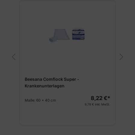
M
F
Beesana Comflock Super -
Krankenunterlagen
8,22 €*
Maße:
60 x 40 cm
€*
V
9,78 €
inkl. MwSt.
St.