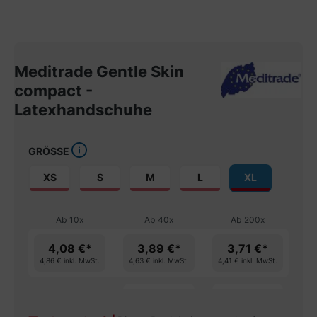
Meditrade Gentle Skin
compact -
Latexhandschuhe
GRÖSSE
XS
S
M
L
XL
Ab
10
x
Ab
40
x
Ab
200
x
4,08 €*
3,89 €*
3,71 €*
4,86 €
inkl. MwSt.
4,63 €
inkl. MwSt.
4,41 €
inkl. MwSt.
spare 4%
spare 9%