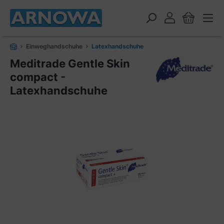
alt springen
Einweghandschuhe
Latexhandschuhe
Meditrade Gentle Skin
compact -
Latexhandschuhe
Bildergalerie überspringen