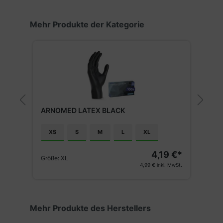
Produktgalerie überspringen
Mehr Produkte der Kategorie
A
ARNOMED LATEX BLACK
XS
S
M
L
XL
€*
4,19 €*
G
Größe:
XL
€*
4,99 €
inkl. MwSt.
St.
Produktgalerie überspringen
Mehr Produkte des Herstellers