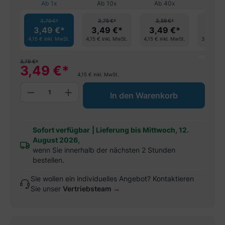
Ab
1
x
Ab
10
x
Ab
40
x
Ab
2
3,79 €*
3,75 €*
3,59 €*
3,49
3,49 €*
3,49 €*
3,49 €*
3,29
4,15 €
inkl. MwSt.
4,15 €
inkl. MwSt.
4,15 €
inkl. MwSt.
3,92 €
ink
spar
3,79
€
*
3,49
€
*
4,15
€
inkl. MwSt.
Produkt Anzahl: Gib den gewünschten W
In den Warenkorb
Sofort verfügbar
|
Lieferung bis Mittwoch, 12.
August 2026,
wenn Sie innerhalb der nächsten 2 Stunden
bestellen.
Sie wollen ein individuelles Angebot? Kontaktieren
Sie unser
Vertriebsteam →