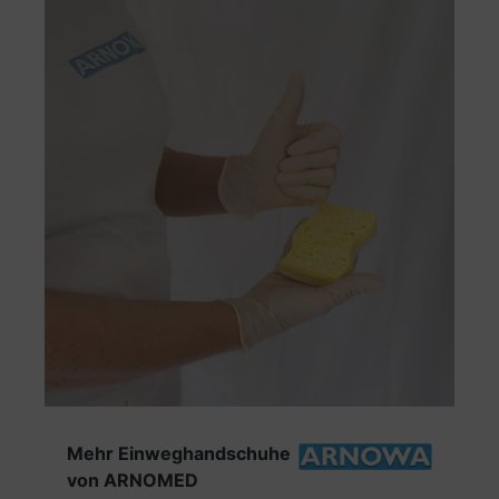
Produktgalerie überspringen
Mehr Einweghandschuhe
von ARNOMED