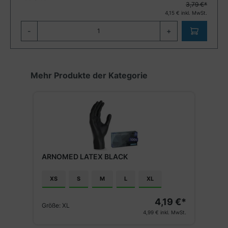
3,79 €*
4,15
€ inkl. MwSt.
-
+
Produktgalerie überspringen
Mehr Produkte der Kategorie
ARNOMED LATEX BLACK
XS
S
M
L
XL
4,19 €*
Größe:
XL
4,99 €
inkl. MwSt.