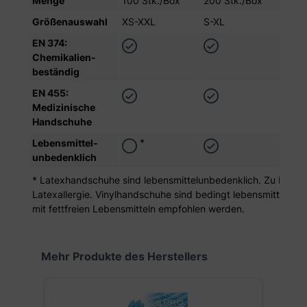
Menge
100 Stk./Box
200 Stk./Box
100 
Größenauswahl
XS-XXL
S-XL
XS-
EN 374:
Chemikalien­
beständig
EN 455:
Medizinische
Handschuhe
*
Lebensmittel­
unbedenklich
* Latexhandschuhe sind lebensmittelunbedenklich. Zu beachten
Latexallergie. Vinylhandschuhe sind bedingt lebensmitteltaug
mit fettfreien Lebensmitteln empfohlen werden.
Produktgalerie überspringen
Mehr Produkte des Herstellers