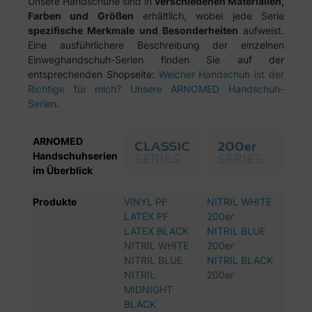
Unsere Handschuhe sind in
verschiedenen Materialien,
Farben und Größen
erhältlich, wobei jede Serie
spezifische Merkmale und Besonderheiten
aufweist.
Eine ausführlichere Beschreibung der einzelnen
Einweghandschuh-Serien finden Sie auf der
entsprechenden Shopseite:
Welcher Handschuh ist der
Richtige für mich? Unsere ARNOMED Handschuh-
Serien
.
ARNOMED
Handschuhserien
im Überblick
Produkte
VINYL PF
NITRIL WHITE
NIT
LATEX PF
200er
BLU
LATEX BLACK
NITRIL BLUE
NITR
NITRIL WHITE
200er
NITR
NITRIL BLUE
NITRIL BLACK
LAV
NITRIL
200er
VIO
MIDNIGHT
NITR
BLACK
LAV