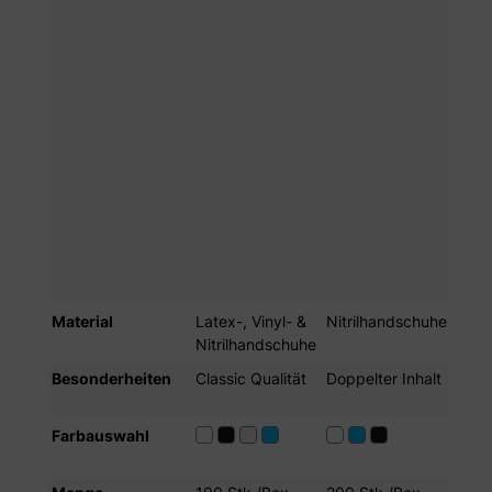
NITR
BLO
NITR
MAG
PIN
NITR
PEP
GRE
NITR
GRE
NITR
SUN
YEL
Material
Latex-, Vinyl- &
Nitrilhandschuhe
Nitr
Nitrilhandschuhe
Besonderheiten
Classic Qualität
Doppelter Inhalt
Pre
Quali
Farbauswahl