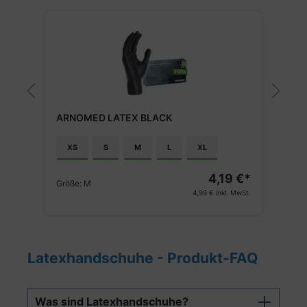
%
TIPP
ARNOMED LATEX PF
ATEX BLACK
XS
S
M
L
M
L
XL
4,19 €*
Größe:
M
4,99 €
inkl. MwSt.
Latexhandschuhe - Produkt-FAQ
Was sind Latexhandschuhe?