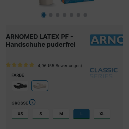
ARNOMED LATEX PF -
Handschuhe puderfrei
4,96
(55 Bewertungen)
Durchschnittliche Bewertung von 4.9 von 5 Sternen
FARBE
GRÖSSE
XS
S
M
L
XL