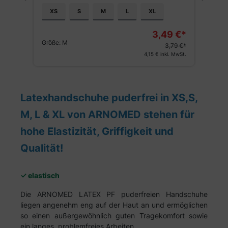
XS
S
M
L
XL
€*
4,19 €*
Größe:
M
 €*
4,99 €
inkl. MwSt.
wSt.
Latexhandschuhe puderfrei in XS,S,
M, L & XL von ARNOMED stehen für
hohe Elastizität, Griffigkeit und
Qualität!
✓ elastisch
Die ARNOMED LATEX PF puderfreien Handschuhe
liegen angenehm eng auf der Haut an und ermöglichen
so einen außergewöhnlich guten Tragekomfort sowie
ein langes, problemfreies Arbeiten.