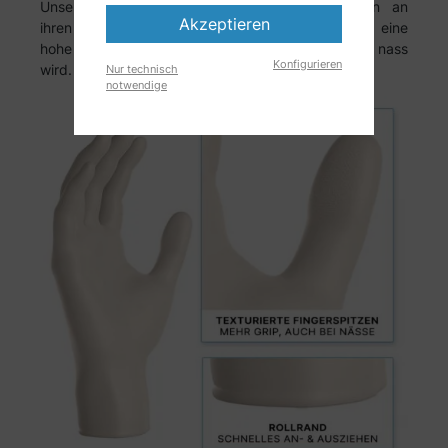
Unsere Latexhandschuhe haben Texturierungen an
Akzeptieren
ihren Fingerspitzen und gewährleisten hierdurch eine
hohe Griffigkeit, auch wenn der Einweghandschuh nass
Konfigurieren
wird.
Nur technisch
notwendige