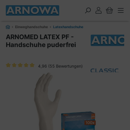
alt springen
Einweghandschuhe
Latexhandschuhe
ARNOMED LATEX PF -
Handschuhe puderfrei
4,96
(55 Bewertungen)
Durchschnittliche Bewertung von 4.9 von 5 Sternen
Bildergalerie überspringen