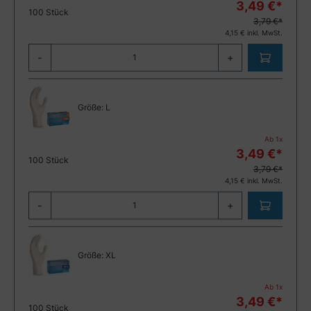
3,49
€*
100 Stück
3,79 €*
4,15
€ inkl. MwSt.
-
+
Größe:
L
Ab
1
x
3,49
€*
100 Stück
3,79 €*
4,15
€ inkl. MwSt.
-
+
Größe:
XL
Ab
1
x
3,49
€*
100 Stück