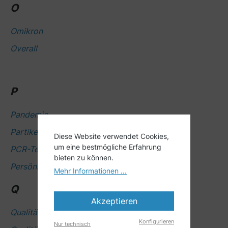
O
Omikron
Overall
P
Pandemie
Partikelfilter
Diese Website verwendet Cookies,
um eine bestmögliche Erfahrung
PCR-Test
bieten zu können.
Persönliche Schutzausrüstung (PSA)
Mehr Informationen ...
Q
Akzeptieren
Qualitätskontrolle
Konfigurieren
Nur technisch