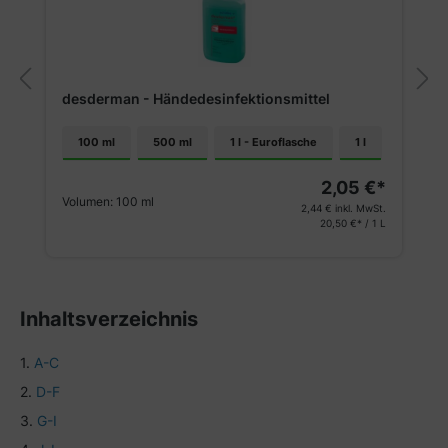
desderman - Händedesinfektionsmittel
100 ml
500 ml
1 l - Euroflasche
1 l
2,05 €*
Volumen:
100 ml
2,44 €
inkl. MwSt.
20,50 €* / 1 L
Inhaltsverzeichnis
A-C
D-F
G-I