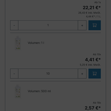
Ab
1
x
22,21
€*
26,43
€ inkl. MwSt.
4,44 €* / 1 L
-
+
Volumen:
1 l
Ab
10
x
4,41
€*
5,25
€ inkl. MwSt.
-
+
Volumen:
500 ml
Ab
18
x
2,57
€*