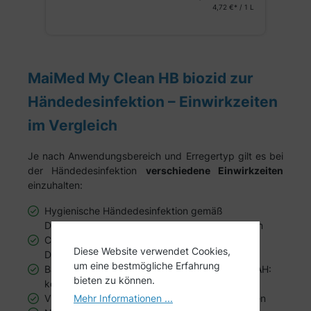
0,50 €
inkl. MwSt.
4,72 €* / 1 L
MaiMed My Clean HB biozid zur
Händedesinfektion – Einwirkzeiten
im Vergleich
Je nach Anwendungsbereich und Erregertyp gilt es bei
der Händedesinfektion
verschiedene Einwirkzeiten
einzuhalten:
Hygienische Händedesinfektion gemäß
DGHM/VAH/EN 1500: konzentriert 30 Sekunden
Chirurgische Händedesinfektion gemäß
Diese Website verwendet Cookies,
DGHM/VAH/EN 12791: konzentriert 1,5 Minuten
um eine bestmögliche Erfahrung
Bakterizid (inkl. MRSA) und levurozid gemäß VAH:
bieten zu können.
konzentriert 30 Sekunden
Mehr Informationen ...
Viruzid gemäß EN 14476: konzentriert 2 Minuten