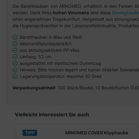
Die Baretthauben von ARNOMED, erhältlich in den Farben Bl
werden. Dank ihres
hohen Volumens
sind diese
Einweghaub
einen angenehmen Tragekomfort. Hergestellt aus atmungsaktiv
die Hygieneprävention in der Lebensmittelindustrie, Produktio
Baretthauben in Blau und Weiß
lebensmittelunbedenklich
aus atmungsaktivem PP-Vlies
Umfang: 52 cm
ausgestattet mit elastischem Gummizug
Hinweis: Bitte trocken lagern und keiner direkten Sonnene
Lagerungstemperatur: maximal 30 Grad
Verpackungseinheit
: 100 Stück/Beutel, 10 Beutel/Karton (1.
Produktgalerie überspringen
Vielleicht interessiert Sie auch
TIPP
ARNOMED COVER Klipphaube