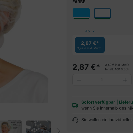
FARBE
Ab
1
x
2,87 €*
3,42 €
inkl. MwSt.
2,87
€
*
3,42
€
inkl. MwSt.
Inhalt:
100 Stück
Produkt Anzahl: G
Sofort verfügbar
|
Liefer
wenn Sie innerhalb des nä
Sie wollen ein individuell