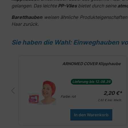
gelangen. Das leichte
PP-Vlies
bietet durch seine
atmu
Baretthauben
weisen ähnliche Produkteigenschaften 
Haar zurück.
Sie haben die Wahl: Einweghauben v
Produktgalerie überspringen
e
ARNOMED COVER Klipphaube
Lieferung bis 12.08.26
€*
2,20 €*
Farbe:
rot
St.
2,62 €
inkl. MwSt.
In den Warenkorb