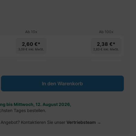
Ab
10
x
Ab
100
x
2,60 €*
2,38 €*
3,09 €
inkl. MwSt.
2,83 €
inkl. MwSt.
spare 9%
spare 17%
ib den gewünschten Wert ein oder benu
In den Warenkorb
ung bis Mittwoch, 12. August 2026,
chsten Tages bestellen.
es Angebot? Kontaktieren Sie unser
Vertriebsteam →