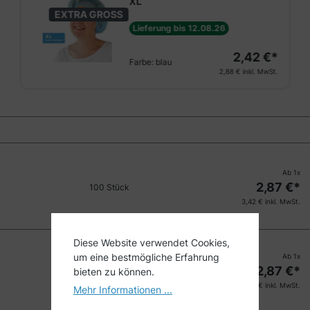
XL
EXTRA GROSS
Lieferung bis 12.08.26
2,42 €*
Farbe:
blau
2,88 €
inkl. MwSt.
Ab
1
x
2,87
€*
100 Stück
3,42
€ inkl. MwSt.
Diese Website verwendet Cookies,
um eine bestmögliche Erfahrung
Ab
1
x
2,87
€*
bieten zu können.
100 Stück
3,42
€ inkl. MwSt.
Mehr Informationen ...