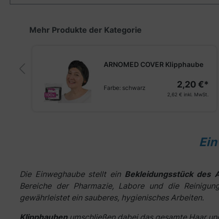
Produktgalerie überspringen
Mehr Produkte der Kategorie
ARNOMED COVER Klipphaube
2,20 €*
Farbe:
schwarz
€*
2,62 €
inkl. MwSt.
St.
Ein
Die Einweghaube stellt ein
Bekleidungsstück des A
Bereiche der Pharmazie, Labore und die Reinigung
gewährleistet ein sauberes, hygienisches Arbeiten.
Klipphauben
umschließen dabei das gesamte Haar und