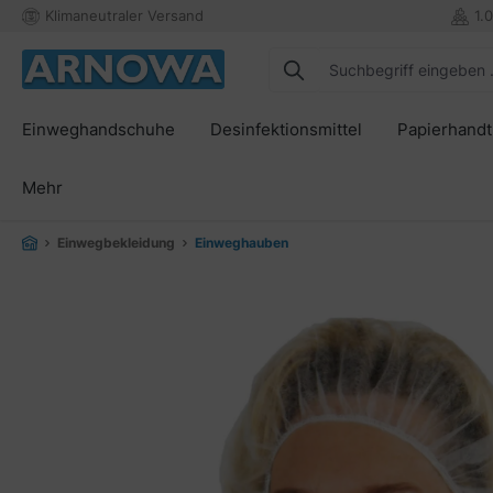
Klimaneutraler Versand
1.
springen
Zur Hauptnavigation springen
Einweghandschuhe
Desinfektionsmittel
Papierhand
Mehr
Einwegbekleidung
Einweghauben
Bildergalerie überspringen