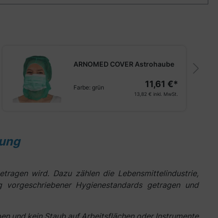
ARNOMED COVER Astrohaube
11,61 €*
Farbe:
grün
13,82 €
inkl. MwSt.
tung
etragen wird. Dazu zählen die Lebensmittelindustrie,
ng vorgeschriebener Hygienestandards getragen und
n und kein Staub auf Arbeitsflächen oder Instrumente