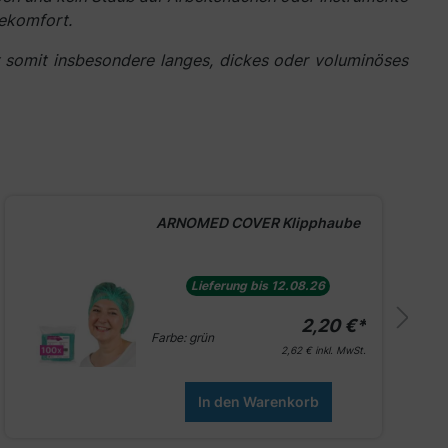
ekomfort.
lt somit insbesondere langes, dickes oder voluminöses
ARNOMED COVER Klipphaube
Lieferung bis 12.08.26
2,20 €*
Farbe:
grün
2,62 €
inkl. MwSt.
In den Warenkorb