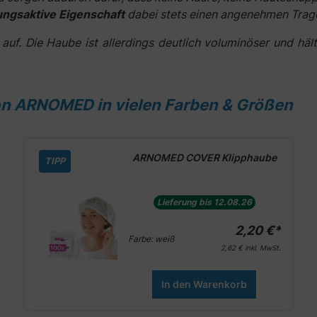
ngsaktive Eigenschaft
dabei stets einen angenehmen Trag
auf. Die Haube ist allerdings deutlich voluminöser und hä
on ARNOMED in vielen Farben & Größen
ARNOMED COVER Klipphaube
TIPP
Lieferung bis 12.08.26
2,20 €*
Farbe:
weiß
2,62 €
inkl. MwSt.
In den Warenkorb