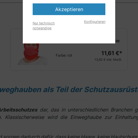
Akzeptieren
Konfigurieren
Nur technisch
notwendige
ARNOMED COVER Astrohaube
11,61 €*
Farbe:
rot
13,82 €
inkl. MwSt.
weghauben als Teil der Schutzausrüs
rbeitsschutzes
dar, das in unterschiedlichen Branchen g
. Klassischerweise wird die Einweghaube zur Einhaltu
 sorgen dadurch dafür, dass keine Haare, keine Hautschuppe