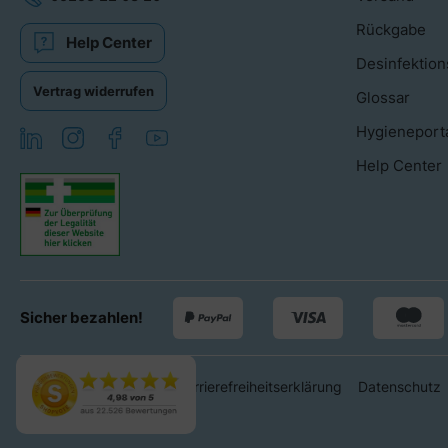
Rückgabe
Help Center
Desinfektion
Vertrag widerrufen
Glossar
Hygieneport
Help Center
Sicher bezahlen!
Widerrufsrecht
AGB
Barrierefreiheitserklärung
Datenschutz