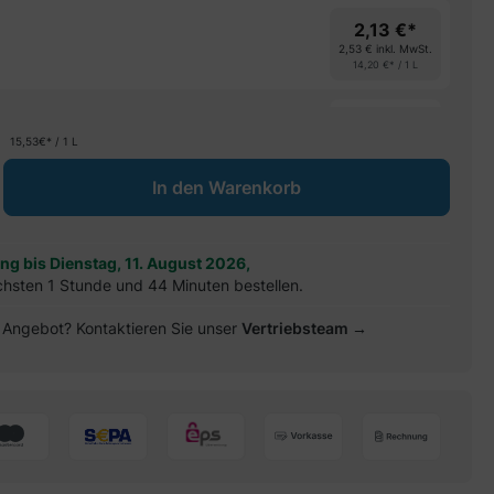
2,13 €*
2,53 €
inkl. MwSt.
14,20 €* / 1 L
spare 8%
15,53€* / 1 L
ib den gewünschten Wert ein oder benu
In den Warenkorb
ung bis Dienstag, 11. August 2026,
chsten 1 Stunde und 44 Minuten bestellen.
es Angebot? Kontaktieren Sie unser
Vertriebsteam →