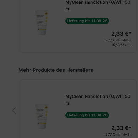
MyClean Handlotion (O/W) 150
ml
Lieferung bis 11.08.26
2,33 €*
2,77 €
inkl. MwSt.
15,53 €* / 1 L
Produktgalerie überspringen
Mehr Produkte des Herstellers
l
MyClean Handlotion (O/W) 150
ml
Lieferung bis 11.08.26
2,33 €*
2,77 €
inkl. MwSt.
€*