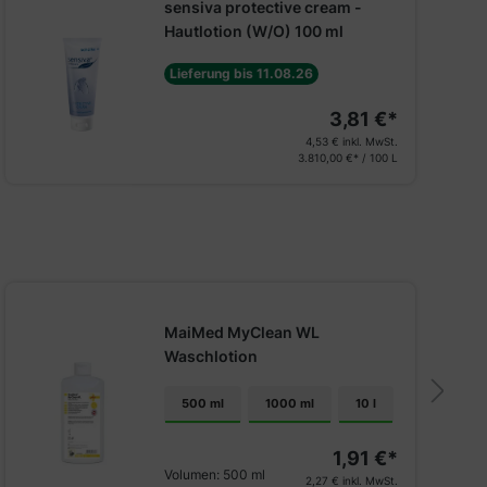
sensiva protective cream -
Hautlotion (W/O) 100 ml
Lieferung bis 11.08.26
3,81 €*
4,53 €
inkl. MwSt.
3.810,00 €* / 100 L
MaiMed MyClean WL
Waschlotion
500 ml
1000 ml
10 l
1,91 €*
Volumen:
500 ml
2,27 €
inkl. MwSt.