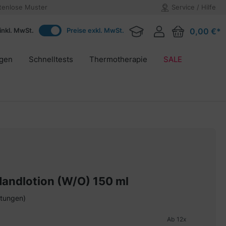
tenlose Muster
Service / Hilfe
inkl. MwSt.
Preise exkl. MwSt.
0,00 €*
agen
Schnelltests
Thermotherapie
SALE
andlotion (W/O) 150 ml
tungen)
on 4 von 5 Sternen
Ab
12
x