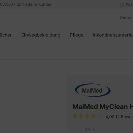
000.000+ zufriedene Kunden
Kos
Preise 
tücher
Einwegbekleidung
Pflege
Inkontinenzunterl
MaiMed MyClean H
4,00
(2 Bewer
Durchschnittliche Bewertung v
Ab
1
x