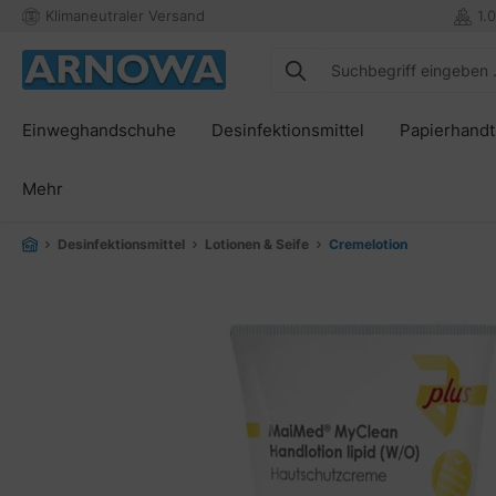
Klimaneutraler Versand
1.
springen
Zur Hauptnavigation springen
Einweghandschuhe
Desinfektionsmittel
Papierhand
Mehr
Desinfektionsmittel
Lotionen & Seife
Cremelotion
Bildergalerie überspringen