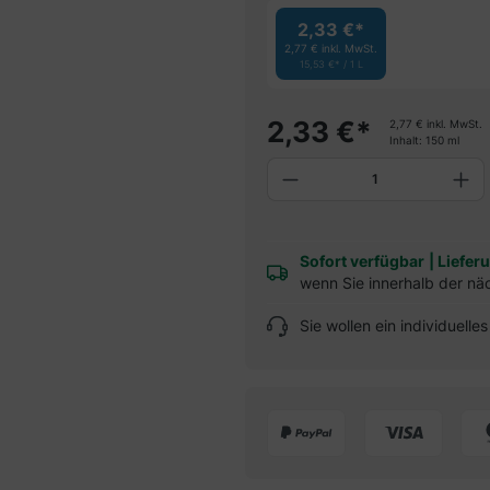
2,33 €*
2,77 €
inkl. MwSt.
15,53 €* / 1 L
2,33
€
*
2,77
€
inkl. MwSt.
Inhalt:
150 ml
Produkt Anzahl: G
Sofort verfügbar
|
Liefer
wenn Sie innerhalb der nä
Sie wollen ein individuell