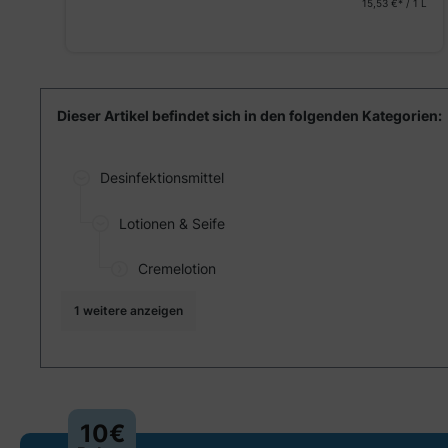
15,53 €* / 1 L
St.
1 L
Dieser Artikel befindet sich in den folgenden Kategorien:
Desinfektionsmittel
Lotionen & Seife
Cremelotion
1 weitere anzeigen
10€