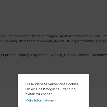
n und trockenen Hände auftragen. Sanft einmassieren, bis die Lotio
nn beliebig oft wiederholt werden, um die Haut geschmeidig und gep
 Liquidum, Isopropyl Myristate, Glycerin, Cetearyl Alcohol, Tocophe
Diese Website verwendet Cookies,
um eine bestmögliche Erfahrung
bieten zu können.
Mehr Informationen ...