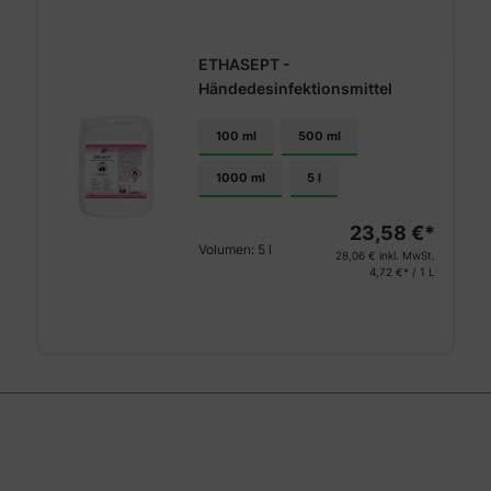
ETHASEPT -
Händedesinfektionsmittel
100 ml
500 ml
1000 ml
5 l
23,58 €*
Volumen:
5 l
28,06 €
inkl. MwSt.
4,72 €* / 1 L