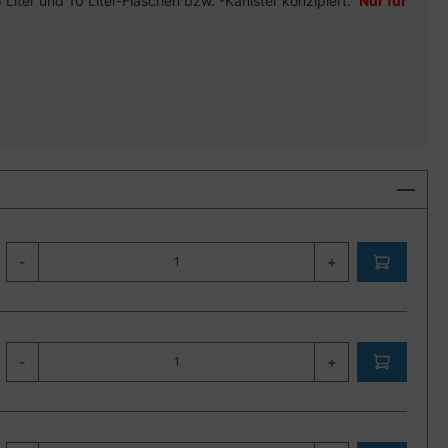
 Liter und 10 Liter-Flaschen bzw. -Kanister konzipiert.
Nur für
-
+
-
+