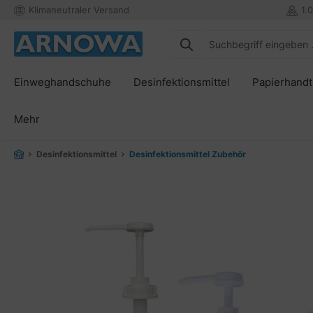
Klimaneutraler Versand
1.
springen
Zur Hauptnavigation springen
Einweghandschuhe
Desinfektionsmittel
Papierhand
Mehr
Desinfektionsmittel
Desinfektionsmittel Zubehör
Bildergalerie überspringen