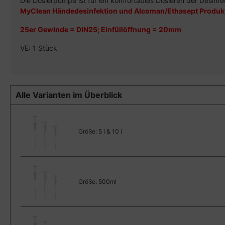
Die Dosierpumpe ist für ein komfortables Dosieren der Desinfe
MyClean Händedesinfektion und Alcoman/Ethasept Produkt
25er Gewinde = DIN25; Einfüllöffnung = 20mm
VE: 1 Stück
Alle Varianten im Überblick
Größe:
5 l & 10 l
Größe:
500ml