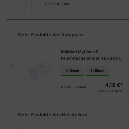
Größe:
1000ml
Produktgalerie überspringen
Mehr Produkte der Kategorie
MaiMed MyClean S
Feuchttuchspender 3 L und 5 L
3 l Eimer
5 l Eimer
€*
4,19 €*
Größe:
5 l Eimer
St.
4,99 €
inkl. MwSt.
Produktgalerie überspringen
Mehr Produkte des Herstellers