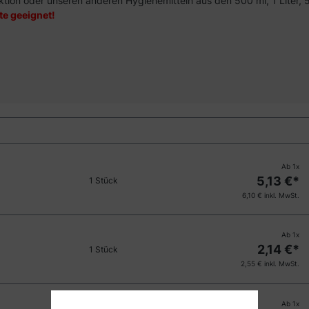
ktion oder unseren anderen Hygienemitteln aus den 500 ml, 1 Liter, 5
e geeignet!
Ab
1
x
5,13
€*
1 Stück
6,10
€ inkl. MwSt.
Ab
1
x
2,14
€*
1 Stück
2,55
€ inkl. MwSt.
Ab
1
x