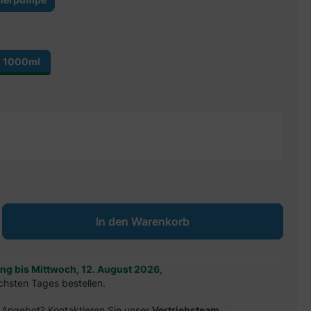
1000ml
ib den gewünschten Wert ein oder benu
In den Warenkorb
ung bis Mittwoch, 12. August 2026,
chsten Tages bestellen.
es Angebot? Kontaktieren Sie unser
Vertriebsteam →