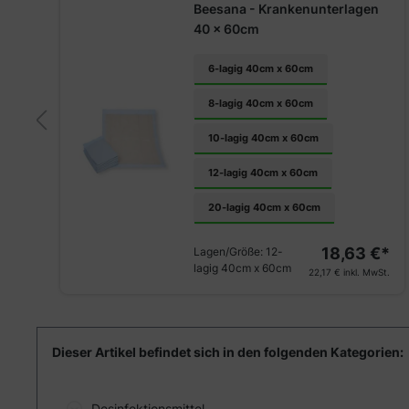
Beesana - Krankenunterlagen
40 x 60cm
6-lagig 40cm x 60cm
8-lagig 40cm x 60cm
10-lagig 40cm x 60cm
€*
12-lagig 40cm x 60cm
St.
20-lagig 40cm x 60cm
18,63 €*
Lagen/Größe:
12-
lagig 40cm x 60cm
22,17 €
inkl. MwSt.
Dieser Artikel befindet sich in den folgenden Kategorien:
Desinfektionsmittel