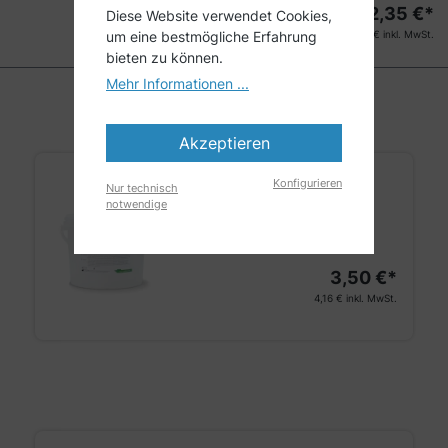
2,35
€*
1 Stück
Diese Website verwendet Cookies,
um eine bestmögliche Erfahrung
2,80
€ inkl. MwSt.
bieten zu können.
Mehr Informationen ...
Akzeptieren
Konfigurieren
Nur technisch
ARNOMED Spendereimer
notwendige
Lieferung bis 12.08.26
3,50 €*
4,16 €
inkl. MwSt.