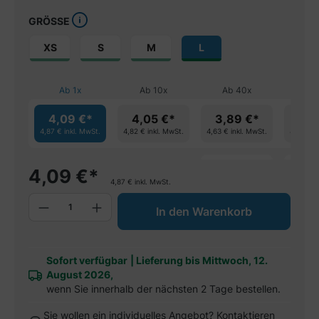
GRÖSSE
XS
S
M
L
Ab
1
x
Ab
10
x
Ab
40
x
Ab
4,09 €*
4,05 €*
3,89 €*
3,7
4,87 €
inkl. MwSt.
4,82 €
inkl. MwSt.
4,63 €
inkl. MwSt.
4,51 €
in
spare 4%
spa
4,09
€
*
4,87
€
inkl. MwSt.
Produkt Anzahl: Gib den gewünschten W
In den Warenkorb
Sofort verfügbar
|
Lieferung bis Mittwoch, 12.
August 2026,
wenn Sie innerhalb der nächsten 2 Tage bestellen.
Sie wollen ein individuelles Angebot? Kontaktieren