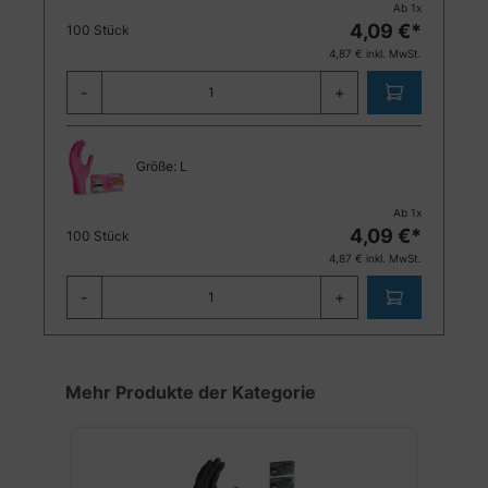
Ab
1
x
4,09
€*
100 Stück
4,87
€ inkl. MwSt.
-
+
Größe:
L
Ab
1
x
4,09
€*
100 Stück
4,87
€ inkl. MwSt.
-
+
Produktgalerie überspringen
Mehr Produkte der Kategorie