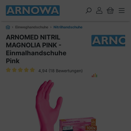
alt springen
Einweghandschuhe
Nitrilhandschuhe
ARNOMED NITRIL
MAGNOLIA PINK -
Einmalhandschuhe
Pink
4,94
(18 Bewertungen)
Durchschnittliche Bewertung von 4.9 von 5 Sternen
Bildergalerie überspringen