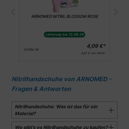
W
ARNOMED NITRIL BLOSSOM ROSE
Lieferung bis 12.08.26
€*
4,09 €*
Größe:
M
G
St.
4,87 €
inkl. MwSt.
Nitrilhandschuhe von ARNOMED -
Fragen & Antworten
Nitrilhandschuhe: Was ist das für ein
Material?
Wo gibt’s es Nitrilhandschuhe zu kaufen?