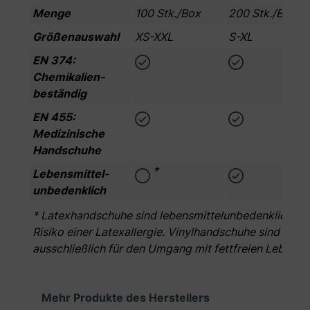
Menge
100 Stk./Box
200 Stk./Box
Größenauswahl
XS-XXL
S-XL
EN 374:
Chemikalien­
beständig
EN 455:
Medizinische
Handschuhe
*
Lebensmittel­
unbedenklich
* Latexhandschuhe sind lebensmittelunbedenklich. Zu 
Risiko einer Latexallergie. Vinylhandschuhe sind bedin
ausschließlich für den Umgang mit fettfreien Lebens
Produktgalerie überspringen
Mehr Produkte des Herstellers