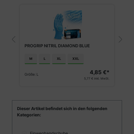
PROGRIP NITRIL DIAMOND BLUE
A
M
L
XL
XXL
€*
A
4,85 €*
Größe:
L
St.
5,77 €
inkl. MwSt.
Dieser Artikel befindet sich in den folgenden
Kategorien:
Einweghandschuhe