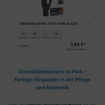
M
ARNOMED NITRIL XTRA PURE BLACK
N
S
M
L
XL
€*
3,89 €*
Größe:
L
G
St.
4,63 €
inkl. MwSt.
Einmalhandschuhe in Pink –
Farbige Hingucker in der Pflege
und Kosmetik
Dank der
reißfesten Materialbeschaffenheit
und der