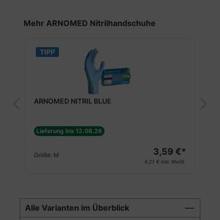
Produktgalerie überspringen
Mehr ARNOMED Nitrilhandschuhe
TIPP
ARNOMED NITRIL BLUE
Lieferung bis 12.08.26
3,59 €*
Größe:
M
4,27 €
inkl. MwSt.
Alle Varianten im Überblick