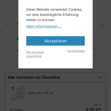
PREMIUM VARIANTE
Diese Website verwendet Cookies,
um eine bestmögliche Erfahrung
bieten zu können.
ARNOMED SUPERDRY PLUS | 30 Stück
Mehr Informationen ...
Lieferung bis 11.08.26
Akzeptieren
4,05 €*
Maße:
60 x 40 cm
Konfigurieren
Nur technisch
4,82 €
inkl. MwSt.
notwendige
Alle Varianten im Überblick
Maße:
60 x 40 cm
Ab
1
x
3,10
€*
25 Stück