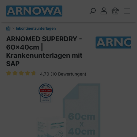
alt springen
Inkontinenzunterlagen
ARNOMED SUPERDRY -
60x40cm |
Krankenunterlagen mit
SAP
4,70
(10 Bewertungen)
Durchschnittliche Bewertung von 4.7 von 5 Sternen
Bildergalerie überspringen