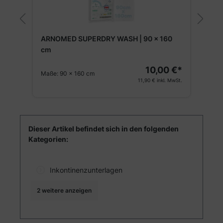
A
 cm
ARNOMED SUPERDRY WASH | 90 x 160
cm
10,00 €*
€*
Maße:
90 x 160 cm
G
11,90 €
inkl. MwSt.
St.
Dieser Artikel befindet sich in den folgenden
Kategorien:
Inkontinenzunterlagen
2 weitere anzeigen