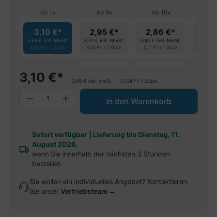
Ab
1
x
Ab
8
x
Ab
16
x
Ab
3,10 €*
2,95 €*
2,86 €*
2,7
3,69 €
inkl. MwSt.
3,51 €
inkl. MwSt.
3,40 €
inkl. MwSt.
3,25 €
in
0,12 €* / 1 Stück
0,12 €* / 1 Stück
0,11 €* / 1 Stück
0,11 €* 
spare 4%
spare 7%
spar
3,10
€
*
3,69
€
inkl. MwSt.
0,12€* / 1 Stück
Produkt Anzahl: Gib den gewünschten W
In den Warenkorb
Sofort verfügbar
|
Lieferung bis Dienstag, 11.
August 2026,
wenn Sie innerhalb der nächsten 3 Stunden
bestellen.
Sie wollen ein individuelles Angebot? Kontaktieren
Sie unser
Vertriebsteam →