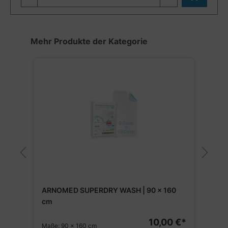
Produktgalerie überspringen
Mehr Produkte der Kategorie
ARNOMED SUPERDRY WASH | 90 x 160
cm
€*
10,00 €*
Maße:
90 x 160 cm