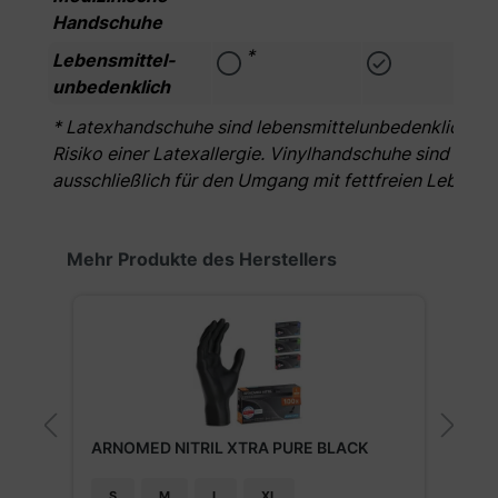
Handschuhe
*
Lebensmittel­
unbedenklich
* Latexhandschuhe sind lebensmittelunbedenklich. Zu 
Risiko einer Latexallergie. Vinylhandschuhe sind bedin
ausschließlich für den Umgang mit fettfreien Lebens
Produktgalerie überspringen
Mehr Produkte des Herstellers
ARNOMED NITRIL XTRA PURE BLACK
A
S
M
L
XL