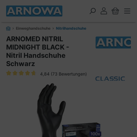
alt springen
Einweghandschuhe
Nitrilhandschuhe
ARNOMED NITRIL
MIDNIGHT BLACK -
Nitril Handschuhe
Schwarz
4,84
(73 Bewertungen)
Durchschnittliche Bewertung von 4.8 von 5 Sternen
Bildergalerie überspringen