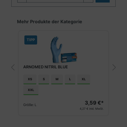
Produktgalerie überspringen
Mehr Produkte der Kategorie
TIPP
ARNOMED NITRIL BLUE
P
XS
S
M
L
XL
XXL
€*
3,59 €*
G
Größe:
L
St.
4,27 €
inkl. MwSt.