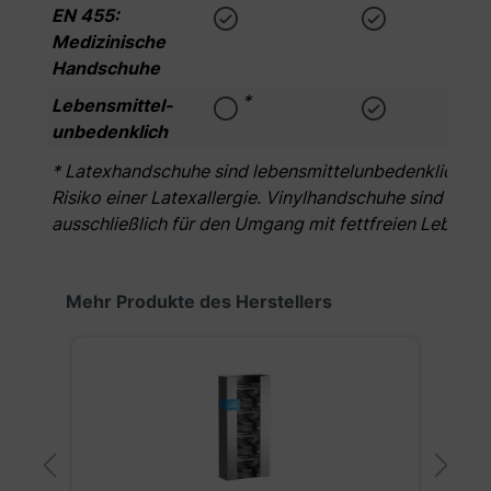
EN 455:
Medizinische
Handschuhe
*
Lebensmittel­
unbedenklich
* Latexhandschuhe sind lebensmittelunbedenklich. Zu 
Risiko einer Latexallergie. Vinylhandschuhe sind bedin
ausschließlich für den Umgang mit fettfreien Lebens
Produktgalerie überspringen
Mehr Produkte des Herstellers