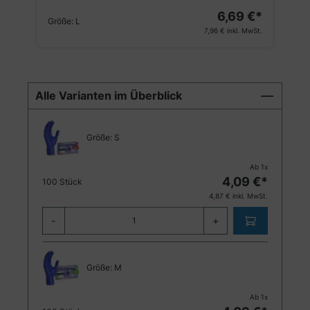
6,69 €*
Größe:
L
7,96 €
inkl. MwSt.
Alle Varianten im Überblick
Größe:
S
Ab
1
x
4,09
€*
100 Stück
4,87
€ inkl. MwSt.
-
+
Größe:
M
Ab
1
x