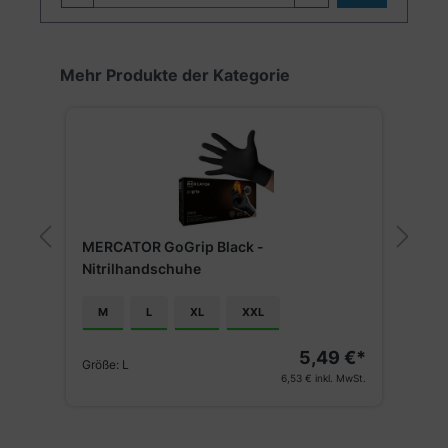
Produktgalerie überspringen
Mehr Produkte der Kategorie
ARNOMED NITRIL XTRA PURE BLACK
A
S
M
L
XL
3,89 €*
€*
Größe:
L
G
4,63 €
inkl. MwSt.
St.