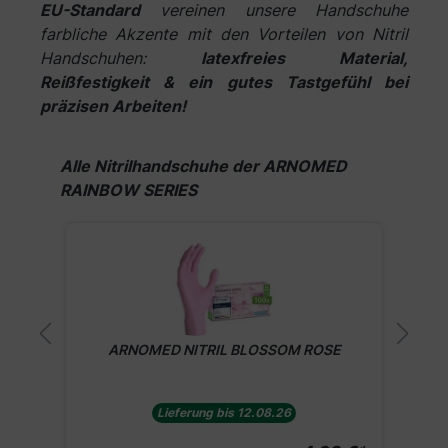
EU-Standard
vereinen unsere Handschuhe
farbliche Akzente mit den Vorteilen von Nitril
Handschuhen:
latexfreies Material,
Reißfestigkeit & ein gutes Tastgefühl bei
präzisen Arbeiten!
Produktgalerie überspringen
Alle Nitrilhandschuhe der ARNOMED
RAINBOW SERIES
ARNOMED NITRIL ICE BLUE
Lieferung bis 12.08.26