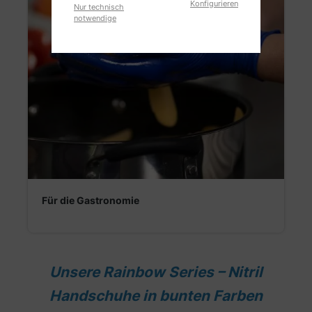
Konfigurieren
Nur technisch
notwendige
Für die Gastronomie
Unsere Rainbow Series – Nitril
Handschuhe in bunten Farben