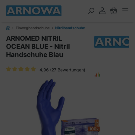
alt springen
Einweghandschuhe
Nitrilhandschuhe
ARNOMED NITRIL
OCEAN BLUE - Nitril
Handschuhe Blau
4,96
(27 Bewertungen)
Durchschnittliche Bewertung von 4.9 von 5 Sternen
Bildergalerie überspringen