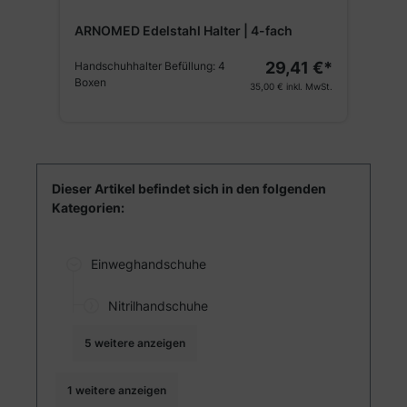
ARNOMED PROTECT PP Besuchermantel
A
| Blau
|
€*
3,19 €*
Größe:
XL
G
St.
3,80 €
inkl. MwSt.
Dieser Artikel befindet sich in den folgenden
Kategorien:
Einweghandschuhe
Nitrilhandschuhe
5 weitere anzeigen
1 weitere anzeigen