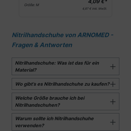
€*
4,09 €*
Größe:
M
G
St.
4,87 €
inkl. MwSt.
Nitrilhandschuhe von ARNOMED -
Fragen & Antworten
Nitrilhandschuhe: Was ist das für ein
Material?
Wo gibt’s es Nitrilhandschuhe zu kaufen?
Welche Größe brauche ich bei
Nitrilhandschuhen?
Warum sollte ich Nitrilhandschuhe
verwenden?