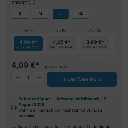
GRÖSSE
S
M
L
XL
Ab
1
x
Ab
10
x
Ab
40
x
Ab
4,09 €*
4,05 €*
3,89 €*
3,7
4,87 €
inkl. MwSt.
4,82 €
inkl. MwSt.
4,63 €
inkl. MwSt.
4,51 €
in
spare 4%
spa
4,09
€
*
4,87
€
inkl. MwSt.
Produkt Anzahl: Gib den gewünschten W
In den Warenkorb
Sofort verfügbar
|
Lieferung bis Mittwoch, 12.
August 2026,
wenn Sie innerhalb der nächsten 19 Stunden
bestellen.
Sie wollen ein individuelles Angebot? Kontaktieren